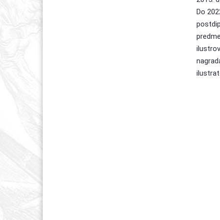
Do 2022
postdi
predmet
ilustro
nagrada
ilustra