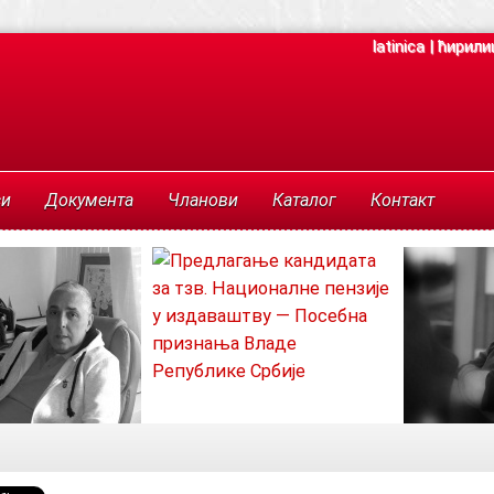
latinica
|
ћирили
си
Документа
Чланови
Каталог
Контакт