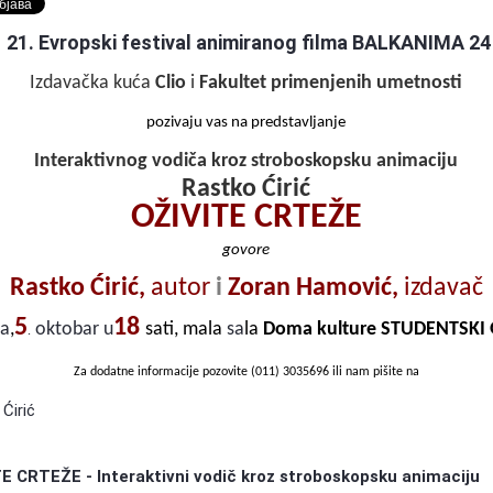
21. Evropski festival animiranog filma BALKANIMA 24
Предлагање кандидата за тзв.
оран Ковачевић (1955-
Националне пензије у издаваштву —
У сећање: Бо
Izdavačka kuća
Clio
i
Fakultet primenjenih umetnosti
Посебна признања Владе Репу…
Маки (1955-2
pozivaju vas na predstavljanje
Interaktivnog vodiča kroz stroboskopsku animaciju
Rastko Ćirić
OŽIVITE CRTEŽE
govore
Rastko Ćirić,
autor
i
Zoran Hamović,
izdavač
5
18
ta
,
oktobar u
sati, mala
sa
la
Doma kulture STUDENTSKI
.
Za dodatne informacije pozovite (011) 3035696 ili nam pišite na
Ćirić
E CRTEŽE - Interaktivni vodič kroz stroboskopsku animaciju