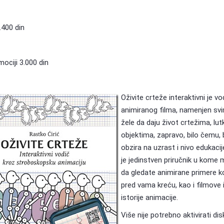
.400 din
ociji 3.000 din
Oživite crteže interaktivni je vo
animiranog filma, namenjen svi
žele da daju život crtežima, lu
objektima, zapravo, bilo čemu,
obzira na uzrast i nivo edukacij
je jedinstven priručnik u kome
da gledate animirane primere ko
pred vama kreću, kao i filmove 
istorije animacije.
Više nije potrebno aktivirati dis