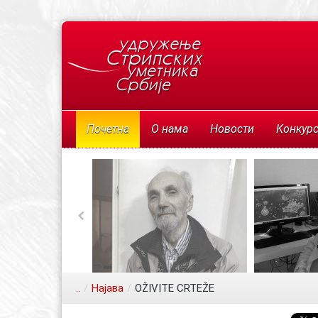
Почетна
О нама
Новости
Конкур
..
/
Најава
/
OŽIVITE CRTEŽE