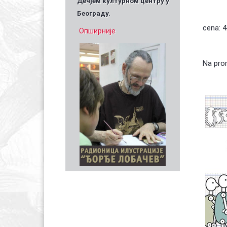
Дечјем културном центру у
Београду.
cena: 4
Опширније
Na prom