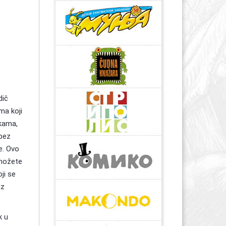
dič
ma koji
tkama,
 bez
e. Ovo
 možete
ji se
iz
k u