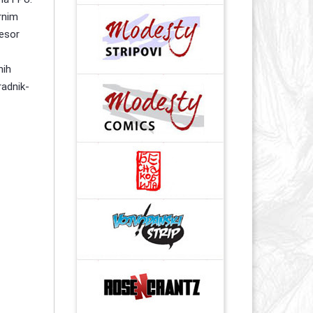
rnim
esor
nih
radnik-