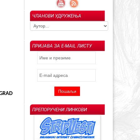
ЧЛАНОВИ УДРУЖЕЊА
гољуб Арсенијевић –
Ин мемориам: Драгољуб "Драган" М.
023)
Савић (1957-2022)
Испраћај Ла
ПРИЈАВА ЗА E-MAIL ЛИСТУ
 GRAD
ПРЕПОРУЧЕНИ ЛИНКОВИ