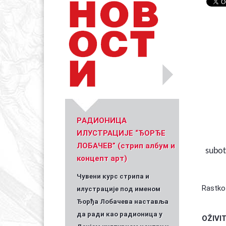
Уметник стрипа и духа Геза Шетет
In memoriam: З
(Биографија и стрипографија)
2025)
PАДИОНИЦА
ИЛУСТРАЦИЈЕ “ЂОРЂЕ
ЛОБАЧЕВ” (стрип албум и
subo
концепт арт)
Чувени курс стрипа и
Rastko 
илустрације под именом
Ђорђа Лобачева наставља
да ради као радионица у
OŽIVIT