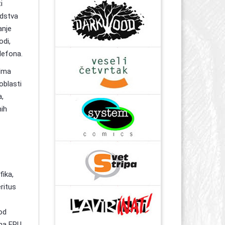
i
edstva
anje
odi,
lefona.
ilma
oblasti
a,
nih
fika,
eritus
od
na FPU.