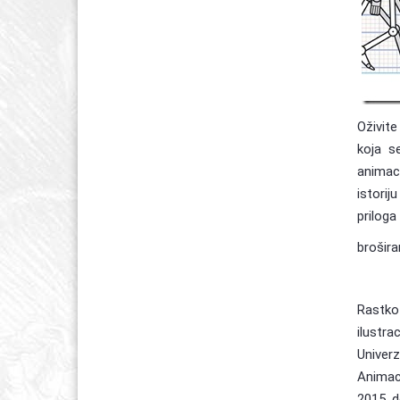
Oživite
koja se
animaci
istorij
priloga
brošira
Rastko 
ilustra
Univerz
Animaci
2015. d