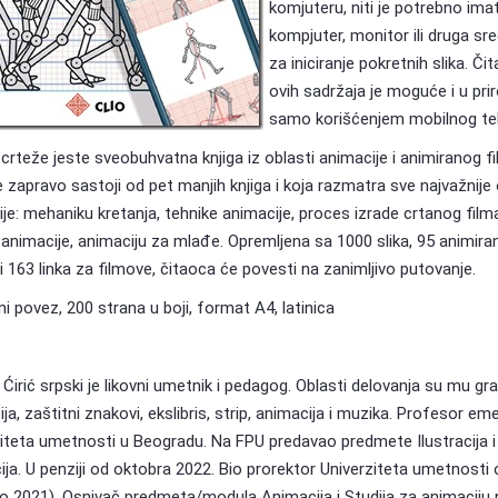
komjuteru, niti je potrebno imat
kompjuter, monitor ili druga sr
za iniciranje pokretnih slika. Čit
ovih sadržaja je moguće i u prir
samo korišćenjem mobilnog te
 crteže jeste sveobuhvatna knjiga iz oblasti animacije i animiranog f
 zapravo sastoji od pet manjih knjiga i koja razmatra sve najvažnije 
je: mehaniku kretanja, tehnike animacije, proces izrade crtanog film
u animacije, animaciju za mlađe. Opremljena sa 1000 slika, 95 animira
 i 163 linka za filmove, čitaoca će povesti na zanimljivo putovanje.
ni povez, 200 strana u boji, format A4, latinica
Ćirić srpski je likovni umetnik i pedagog. Oblasti delovanja su mu gra
cija, zaštitni znakovi, ekslibris, strip, animacija i muzika. Profesor em
iteta umetnosti u Beogradu. Na FPU predavao predmete Ilustracija i
ja. U penziji od oktobra 2022. Bio prorektor Univerziteta umetnosti 
o 2021). Osnivač predmeta/modula Animacija i Studija za animaciju 