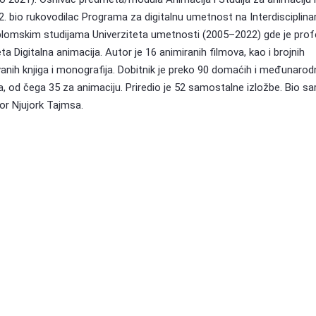
. bio rukovodilac Programa za digitalnu umetnost na Interdisciplina
plomskim studijama Univerziteta umetnosti (2005–2022) gde je prof
a Digitalna animacija. Autor je 16 animiranih filmova, kao i brojnih
vanih knjiga i monografija. Dobitnik je preko 90 domaćih i međunarod
, od čega 35 za animaciju. Priredio je 52 samostalne izložbe. Bio sa
tor Njujork Tajmsa.