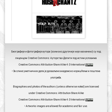
Биографије и фотографије аутора (осим ако другачије није назначено) су под
лиценцом Creative Commons: Ауторство-Делити под истим условима
Creative Commons Attribution-Share Alike 4.0 International
• За слике уметничких дела је дозвољено академско коришћење и поштена
употреба.
Biographies and photos of the authors (unless otherwise noted) are licensed
under Creative Commons: Attribution-Share Alike
Creative Commons Attribution-Share Alike 4.0 International
• Artworks images are allowed for academic and fair use.