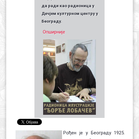
да ради као радионица у
Дечјем културном центру у
Београду.
Опширније
Рођен је у Београду 1925.