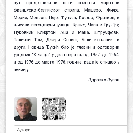
пут представљени неки познати мајстори
француско-белгијског стрипа: Машеро, Жиже,
Морис, Монзон, Пејо, Функен, Коељо, Франкен, и
њихови легендарни јунаци: Крцко, Чапа и Гру-Гру,
Пуковник Клифтон, Аца и Маца, Штрумфови,
Талични Том, Джери Спринг, Бели коњаник, и
други. Новица Ђукић био је главни и одговорни
уредник “Кекеца” у два наврата; од 1957. до 1964.
и од 1976 до марта 1978. године, када је отишао у
пензију.
Здравко Зупан