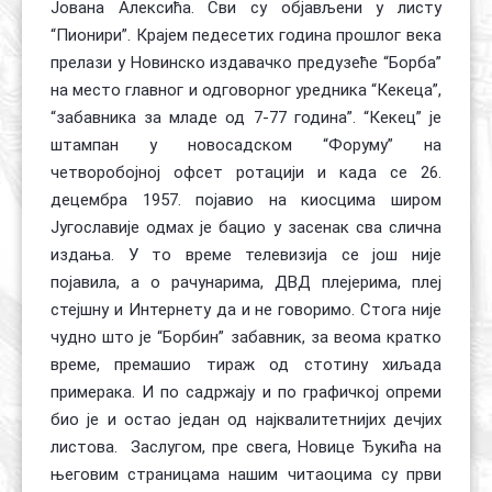
Јована Алексића. Сви су објављени у листу
“Пионири”. Крајем педесетих година прошлог века
прелази у Новинско издавачко предузеће “Борба”
на место главног и одговорног уредника “Кекеца”,
“забавника за младе од 7-77 година”. “Кекец” је
штампан у новосадском “Форуму” на
четворобојној офсет ротацији и када се 26.
децембра 1957. појавио на киосцима широм
Југославије одмах је бацио у засенак сва слична
издања. У то време телевизија се још није
појавила, а о рачунарима, ДВД плејерима, плеј
стејшну и Интернету да и не говоримо. Стога није
чудно што је “Борбин” забавник, за веома кратко
време, премашио тираж од стотину хиљада
примерака. И по садржају и по графичкој опреми
био је и остао један од најквалитетнијих дечјих
листова. Заслугом, пре свега, Новице Ђукића на
његовим страницама нашим читаоцима су први