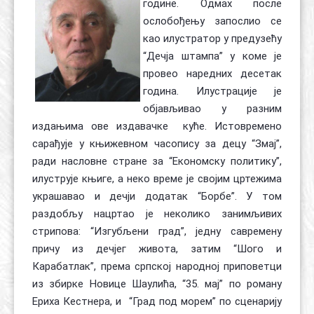
године. Одмах после
ослобођењу запослио се
као илустратор у предузећу
“Дечја штампа” у коме је
провео наредних десетак
година. Илустрације је
објављивао у разним
издањима ове издавачке куће. Истовремено
сарађује у књижевном часопису за децу “Змај”,
ради насловне стране за “Економску политику”,
илуструје књиге, а неко време је својим цртежима
украшавао и дечји додатак “Борбе”. У том
раздобљу нацртао је неколико занимљивих
стрипова: “Изгубљени град”, једну савремену
причу из дечјег живота, затим “Шого и
Карабатлак”, према српској народној приповетци
из збирке Новице Шаулића, “35. мај” по роману
Ериха Кестнера, и “Град под морем” по сценарију