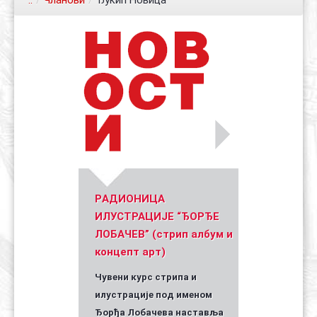
..
/
Чланови
/
Ђукић Новица
Контакт
Органи
Хол славе
Уметник стрипа и духа Геза Шетет
In memoriam: Зоран Ковачев
(Биографија и стрипографија)
2025)
PАДИОНИЦА
ИЛУСТРАЦИЈЕ “ЂОРЂЕ
ЛОБАЧЕВ” (стрип албум и
концепт арт)
Чувени курс стрипа и
илустрације под именом
Ђорђа Лобачева наставља