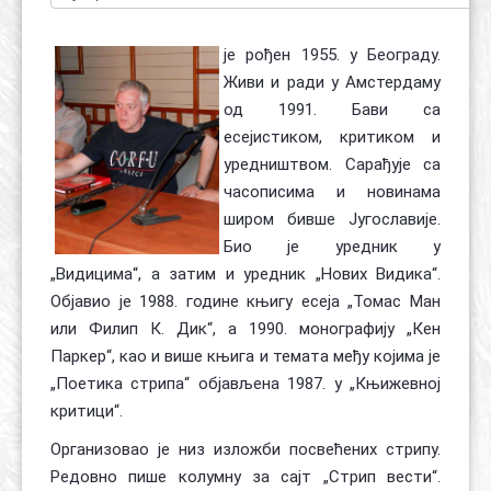
је рођен 1955. у Београду.
Живи и ради у Амстердаму
од 1991. Бави са
есејистиком, критиком и
уредништвом. Сарађује са
часописима и новинама
широм бивше Југославије.
Био је уредник у
„Видицима“, а затим и уредник „Нових Видика“.
Објавио је 1988. године књигу есеја „Томас Ман
или Филип К. Дик“, а 1990. монографију „Кен
Паркер“, као и више књига и темата међу којима је
„Поетика стрипа“ објављена 1987. у „Књижевној
критици“.
Организовао је низ изложби посвећених стрипу.
Редовно пише колумну за сајт „Стрип вести“.