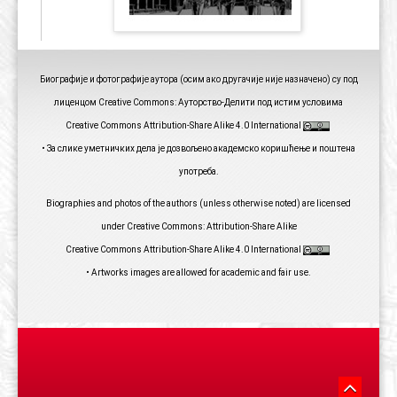
Биографије и фотографије аутора (осим ако другачије није назначено) су под
лиценцом Creative Commons: Ауторство-Делити под истим условима
Creative Commons Attribution-Share Alike 4.0 International
• За слике уметничких дела је дозвољено академско коришћење и поштена
употреба.
Biographies and photos of the authors (unless otherwise noted) are licensed
under Creative Commons: Attribution-Share Alike
Creative Commons Attribution-Share Alike 4.0 International
• Artworks images are allowed for academic and fair use.