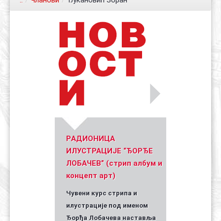
..
/
Чланови
/
Ђукановић Зоран
Контакт
Органи
Хол славе
Уметник стрипа и духа Геза Шетет
In memoriam: Зоран Ковачев
(Биографија и стрипографија)
2025)
PАДИОНИЦА
ИЛУСТРАЦИЈЕ “ЂОРЂЕ
ЛОБАЧЕВ” (стрип албум и
концепт арт)
Чувени курс стрипа и
илустрације под именом
Ђорђа Лобачева наставља