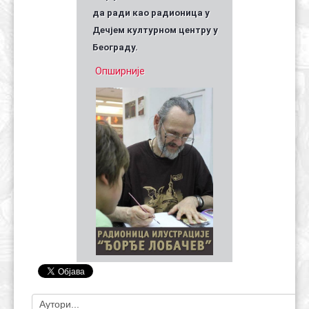
да ради као радионица у
Дечјем културном центру у
Београду.
Опширније