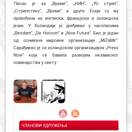
Писао је за „Време“, „НИН“, „YU стрип“,
„Стрипотеку“, „Време“ и друге. Есеји су му
превођени на енглески, француски и холандски
језик. У Холандији је уређивао у часописима
„Beodam“, „De Horizon“ и „Now Future“. Био је један
од оснивача мировне организације „MiZaMir“.
Сарађивао је са холандском организацијом „Press
Now“ која се бавила развојем независног
новинарства у свету.
ЧЛАНОВИ УДРУЖЕЊА