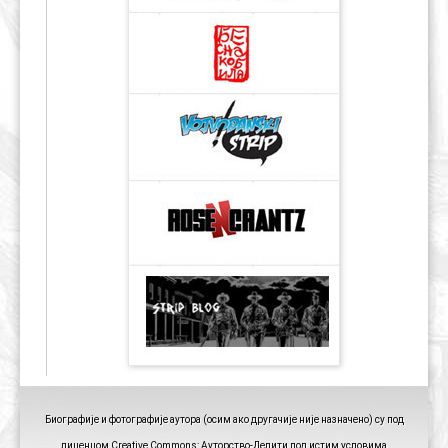
Биографије и фотографије аутора (осим ако другачије није назначено) су под
лиценцом Creative Commons: Ауторство-Делити под истим условима