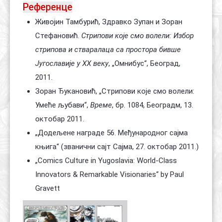
Референце
Живојин Тамбурић, Здравко Зупан и Зоран
Стефановић.
Стрипови које смо волели: Избор
стрипова и стваралаца са простора бивше
Југославије у XX веку
, „Омнибус“, Београд,
2011.
Зоран Ђукановић,
„Стрипови које смо волели:
Умеће љубави“
,
Време
, бр. 1084, Београдм, 13.
октобар 2011.
„Додељене награде 56. Међународног сајма
књига“
(званични сајт Сајма, 27. октобар 2011.)
„Comics Culture in Yugoslavia: World-Class
Innovators & Remarkable Visionaries“
by Paul
Gravett