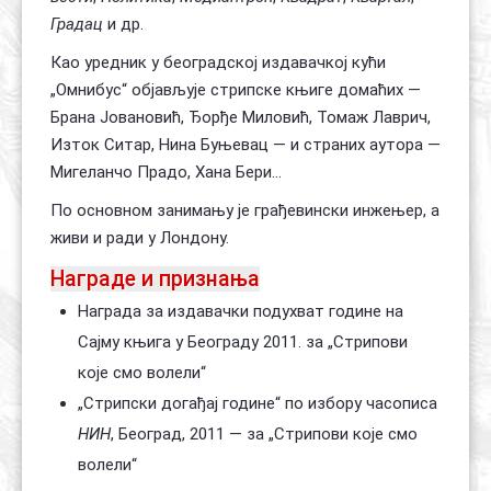
Градац
и др.
Као уредник у београдској издавачкој кући
„Омнибус“ објављује стрипске књиге домаћих —
Брана Јовановић, Ђорђе Миловић, Томаж Лаврич,
Изток Ситар
,
Нина Буњевац
— и страних аутора —
Мигеланчо Прадо
,
Хана Бери
...
По основном занимању је грађевински инжењер, а
живи и ради у Лондону.
Награде и признања
Награда за издавачки подухват године на
Сајму књига у Београду 2011. за „Стрипови
које смо волели“
„Стрипски догађај године“ по избору часописа
НИН
, Београд, 2011 — за „Стрипови које смо
волели“