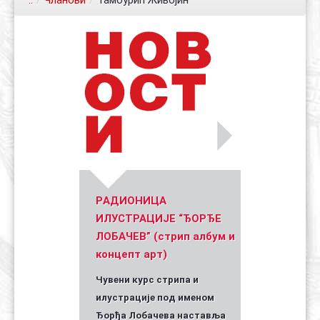
..
/
Чланови
/
Тамбурић Живојин
Контакт
Органи
Хол славе
Уметник стрипа и духа Геза Шетет
In memoriam: Зоран Ковачев
(Биографија и стрипографија)
2025)
PАДИОНИЦА
ИЛУСТРАЦИЈЕ “ЂОРЂЕ
ЛОБАЧЕВ” (стрип албум и
концепт арт)
Чувени курс стрипа и
илустрације под именом
Ђорђа Лобачева наставља