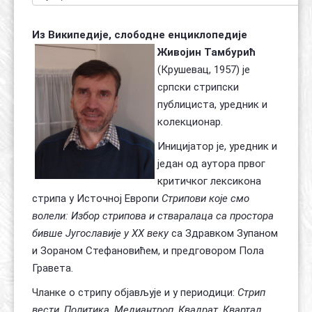
Из Википедије, слободне енциклопедије
Живојин Тамбурић
(Крушевац, 1957) је
српски стрипски
публициста, уредник и
колекционар.
Иницијатор је, уредник и
један од аутора првог
критичког лексикона
стрипа у Источној Европи
Стрипови које смо
волели: Избор стрипова и стваралаца са простора
бивше Југославије у XX веку
са Здравком Зупаном
и Зораном Стефановићем, и предговором
Пола
Гравета
.
Чланке о стрипу објављује и у периодици:
Стрип
вести
,
Политика
,
Медиантроп
,
Квадрат
,
Квартал
,