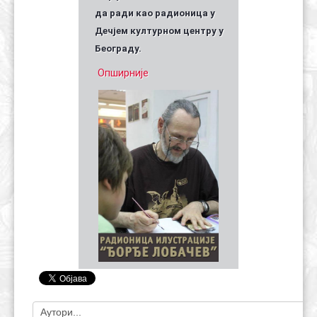
да ради као радионица у
Дечјем културном центру у
Београду.
Опширније