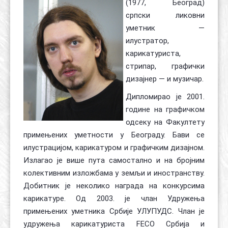
(1977, Београд)
српски ликовни
уметник —
илустратор,
карикатуриста,
стрипар, графички
дизајнер — и музичар.
Дипломирао је 2001.
године на графичком
одсеку на Факултету
примењених уметности у Београду. Бави се
илустрацијом, карикатуром и графичким дизајном.
Излагао је више пута самостално и на бројним
кoлeктивним изложбама у земљи и иностранству.
Добитник је неколико награда на конкурсима
карикатуре. Од 2003. је члан Удружења
примењених уметника Србије УЛУПУДС. Члан је
удружења карикатуриста FECO Србија и