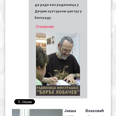
да ради као радионица у
Дечјем културном центру у
Београду.
Опширније
Јакша Влаховић