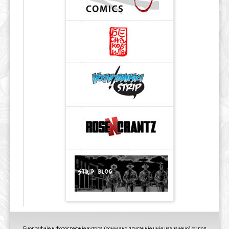
Биографије и фотографије аутора (осим ако другачије није назначено) су под