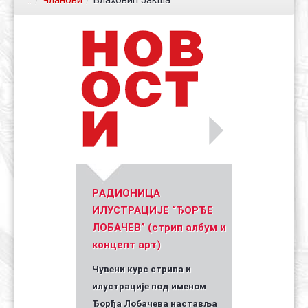
..
/
Чланови
/
Влаховић Јакша
Контакт
Органи
Хол славе
Уметник стрипа и духа Геза Шетет
In memoriam: Зоран Ковачев
(Биографија и стрипографија)
2025)
PАДИОНИЦА
ИЛУСТРАЦИЈЕ “ЂОРЂЕ
ЛОБАЧЕВ” (стрип албум и
концепт арт)
Чувени курс стрипа и
илустрације под именом
Ђорђа Лобачева наставља