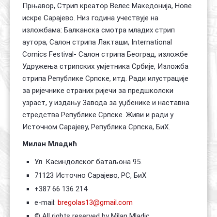
Прњавор, Стрип креатор Велес Македонија, Нове
искре Сарајево. Низ година учествује на
изложбама: Балканска смотра младих стрип
аутора, Салон стрипа Лакташи, International
Comics Festival- Салон стрипа Београд, изложбе
Удружења стрипских умјетника Србије, Изложба
стрипа Републике Српске, итд. Ради илустрације
за ријечнике страних ријечи за предшколски
узраст, у издању Завода за уџбенике и наставна
стредства Републике Српске. Живи и ради у
Источном Сарајеву, Република Српска, БиХ.
Милан Младић
Ул. Касиндолског батаљона 95.
71123 Источно Сарајево, РС, БиХ
+387 66 136 214
e-mail:
bregolas13@gmail.com
© All rights reserved by Milan Mladic