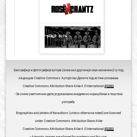
Биографије и фотографије аутора (осим ако другачије није назначено) су под
лиценцом Creative Commons: Ауторство-Делити под истим условима
Creative Commons Attribution-Share Alike 4.0 International
• За слике уметничких дела је дозвољено академско коришћење и поштена
употреба.
Biographies and photos of the authors (unless otherwise noted) are licensed
under Creative Commons: Attribution-Share Alike
Creative Commons Attribution-Share Alike 4.0 International
• Artworks images are allowed for academic and fair use.