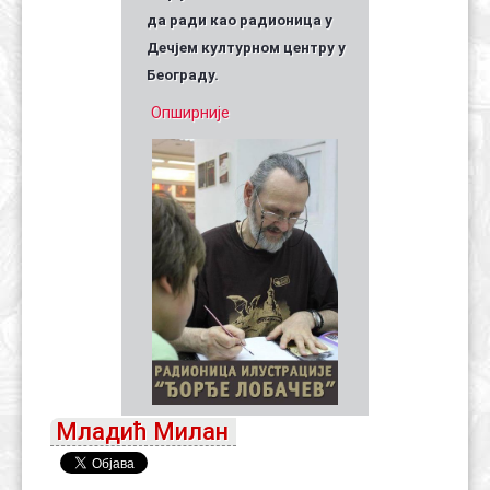
да ради као радионица у
Дечјем културном центру у
Београду.
Опширније
Младић Милан