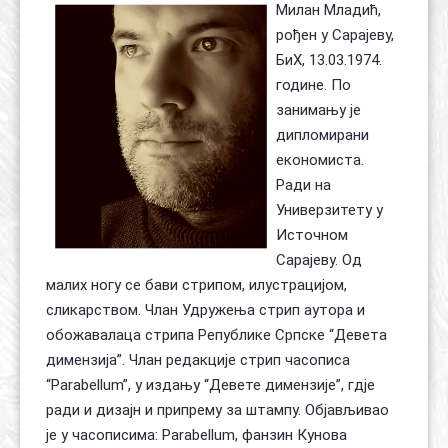
Милан Младић,
рођен у Сарајеву,
БиХ, 13.03.1974.
године. По
занимању је
дипломирани
економиста.
Ради на
Универзитету у
Источном
Сарајеву. Од
малих ногу се бави стрипом, илустрацијом,
сликарством. Члан Удружења стрип аутора и
обожавалаца стрипа Републике Српске “Девета
димензија”. Члан редакције стрип часописа
“Parabellum”, у издању “Девете димензије”, гдје
ради и дизајн и припрему за штампу. Објављивао
је у часописима: Parabellum, фанзин Кунова