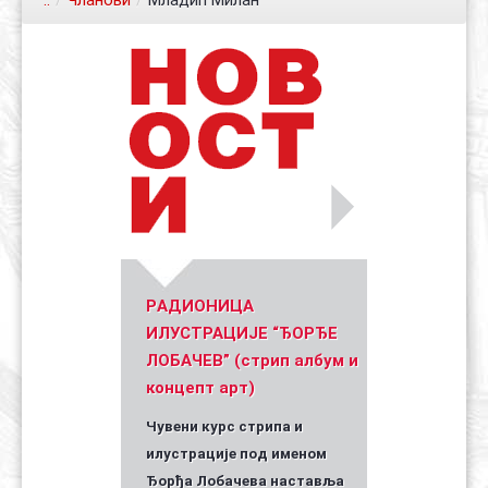
..
/
Чланови
/
Младић Милан
Контакт
Органи
Хол славе
Уметник стрипа и духа Геза Шетет
In memoriam: Зоран Ковачев
(Биографија и стрипографија)
2025)
PАДИОНИЦА
ИЛУСТРАЦИЈЕ “ЂОРЂЕ
ЛОБАЧЕВ” (стрип албум и
концепт арт)
Чувени курс стрипа и
илустрације под именом
Ђорђа Лобачева наставља