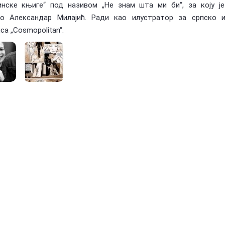
инске књиге“ под називом „Не знам шта ми би“, за коју је
ао Александар Милајић. Ради као илустратор за српско 
са „Cosmopolitan“.