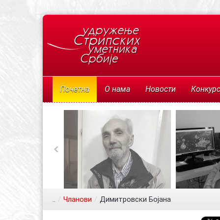
Почетна
О нама
Новости
Конкур
..
/
Чланови
/
Димитровски Бојана