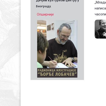
Дечјем културном центру у
„Млад
Београду.
напис
часопи
Опширније