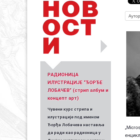
Уметник стрипа и духа Геза Шетет
In memoriam: З
(Биографија и стрипографија)
2025)
PАДИОНИЦА
ИЛУСТРАЦИЈЕ “ЂОРЂЕ
ЛОБАЧЕВ” (стрип албум и
концепт арт)
Чувени курс стрипа и
илустрације под именом
Ђорђа Лобачева наставља
„Micro
да ради као радионица у
енцик