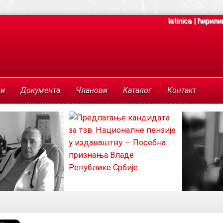
latinica
|
ћирили
си
Документа
Чланови
Каталог
Контакт