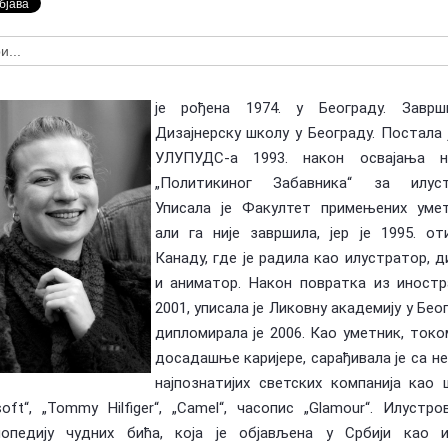
Предлагање кандидата за тзв.
оран Ковачевић (1955-
Националне пензије у издаваштву —
У сећање: Бо
Посебна признања Владе Репу…
Маки (1955-2
је рођена 1974. у Београду. Заврш
Дизајнерску школу у Београду. Постала 
УЛУПУДС-а 1993. након освајања н
„Политикиног Забавника“ за илустр
Уписала је Факултет примењених умет
али га није завршила, јер је 1995. о
Канаду, где је радила као илустратор, д
и аниматор. Након повратка из иностр
2001, уписала је Ликовну академију у Беог
дипломирала је 2006. Као уметник, токо
досадашње каријере, сарађивала је са н
најпознатијих светских компанија као
soft“, „Tommy Hilfiger“, „Camel“, часопис „Glamour“. Илустро
лопедију чудних бића, која је објављена у Србији као 