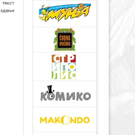
 текст
издање