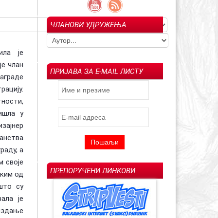
ЧЛАНОВИ УДРУЖЕЊА
гољуб Арсенијевић –
Ин мемориам: Драгољуб "Драган" М.
023)
Савић (1957-2022)
Испраћај Ла
ила је
је члан
ПРИЈАВА ЗА E-MAIL ЛИСТУ
аграде
ацију.
ности,
тишла у
изајнер
анства
раду, а
м своје
ПРЕПОРУЧЕНИ ЛИНКОВИ
еким од
 што су
вала је
издање