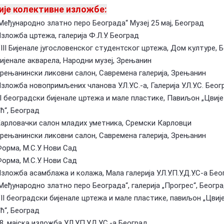
ије колективне изложбе:
„Међународно златно перо Београда“ Музеј 25 мај, Београд
Изложба цртежа, галерија Ф.Л.У. Београд
VIII Бијенале југословенског студентског цртежа, Дом културе, 
Бијенале акварела, Народни музеј, Зрењанин
Зрењанински ликовни салон, Савремена галерија, Зрењанин
Изложба новопримљених чланова У.Л.У.С.-а, Галерија У.Л.У.С. Беог
III београдски бијенале цртежа и мале пластике, Павиљон „Цвиј
ћ“, Београд
Карловачки салон младих уметника, Сремски Карловци
Зрењанински ликовни салон, Савремена галерија, Зрењанин
Форма, М.С.У. Нови Сад
Форма, М.С.У. Нови Сад
Изложба асамблажа и колажа, Мала галерија У.Л.У.П.У.Д.У.С-а Бео
„Међународно златно перо Београда“, галерија „Прогрес“, Беогр
VII београдски бијенале цртежа и мале пластике, павиљон „Цвиј
ћ“, Београд
8. мајска изложба У.Л.У.П.У.Д.У.С.-а Београд