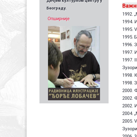
Дечјем културном центру у
Важн
Београду.
1992. 
Опширније
1994. 
1995. 
1995. 
1996. 
1997. 
1997. 
Зузори
1998. 
1998. 
2000. 
2002. 
2002. 
2004. 
2005. 
Зузори
2006. 3