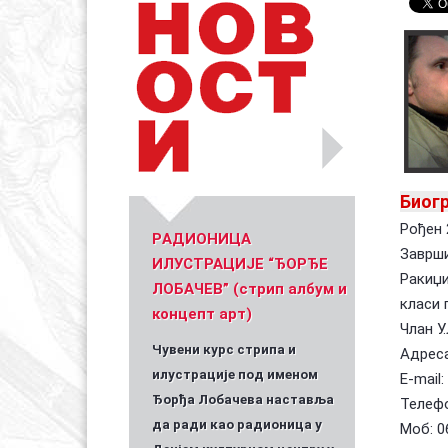
Уметник стрипа и духа Геза Шетет
In memoriam: З
(Биографија и стрипографија)
2025)
Биогр
Рођен 
PАДИОНИЦА
Заврши
ИЛУСТРАЦИЈЕ “ЂОРЂЕ
Ракиџи
ЛОБАЧЕВ” (стрип албум и
класи 
концепт арт)
Члан У.Л
Чувени курс стрипа и
Адреса
илустрације под именом
Е-mail:
Ђорђа Лобачева наставља
Телефо
да ради као радионица у
Моб: 0