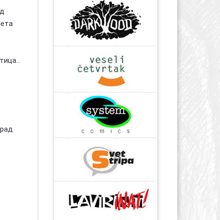
ад
јета
ица...
град