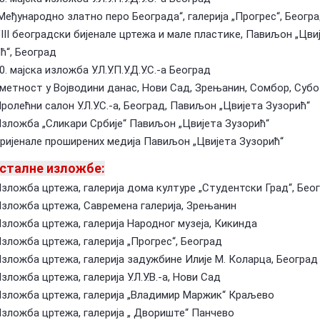
„Међународно златно перо Београда“, галерија „Прогрес“, Беогр
VIII београдски бијенале цртежа и мале пластике, Павиљон „Цви
ћ“, Београд
0. мајска изложба У.Л.У.П.У.Д.У.С.-а Београд
Уметност у Војводини данас, Нови Сад, Зрењанин, Сомбор, Субот
Пролећни салон У.Л.У.С.-а, Београд, Павиљон „Цвијета Зузорић“
Изложба „Сликари Србије“ Павиљон „Цвијета Зузорић“
Тријенале проширених медија Павиљон „Цвијета Зузорић“
сталне изложбе:
Изложба цртежа, галерија дома културе „Студентски Град“, Бео
Изложба цртежа, Савремена галерија, Зрењанин
Изложба цртежа, галерија Народног музеја, Кикинда
Изложба цртежа, галерија „Прогрес“, Београд
Изложба цртежа, галерија задужбине Илије М. Коларца, Београд
Изложба цртежа, галерија У.Л.У.В.-а, Нови Сад
Изложба цртежа, галерија „Владимир Маржик“ Краљево
Изложба цртежа, галерија „ Двориште“ Панчево