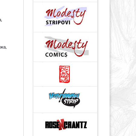
,
жа,