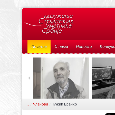
Почетна
О нама
Новости
Конкур
..
/
Чланови
/
Ђукић Бранко