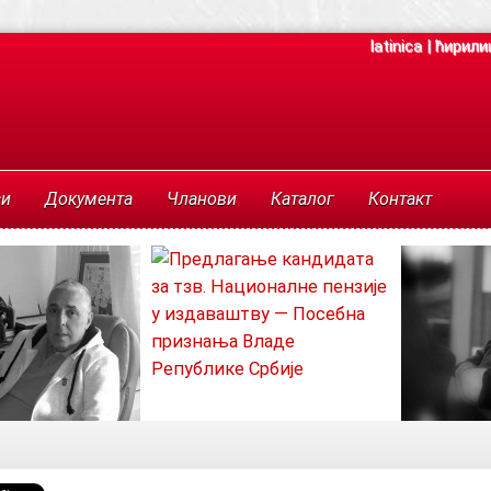
latinica
|
ћирили
си
Документа
Чланови
Каталог
Контакт