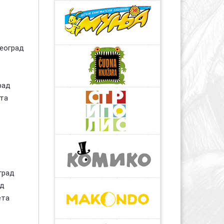
Београд
рад
ета
град
ад
ета