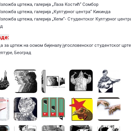
Изложба цртежа, галерија „Лаза Костић“ Сомбор
Изложба цртежа, галерија „Културног центра“ Кикинда
Изложба цртежа, галерија „Хепи“- Студентског Културног центра
ад
аде:
а за цртеж на осмом бијеналу југословенског студентског црте
лтуре, Београд