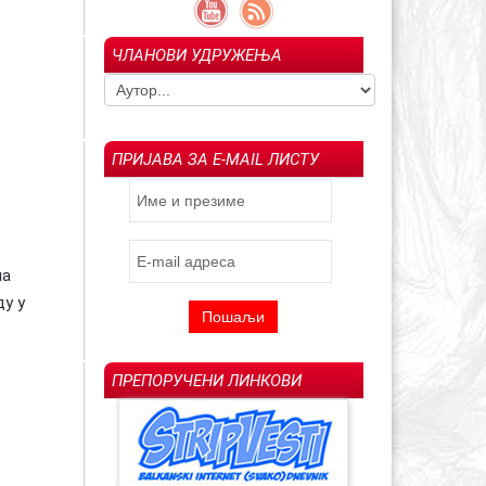
ЧЛАНОВИ УДРУЖЕЊА
гољуб Арсенијевић –
Ин мемориам: Драгољуб "Драган" М.
023)
Савић (1957-2022)
Испраћај Ла
ПРИЈАВА ЗА E-MAIL ЛИСТУ
на
ду у
ПРЕПОРУЧЕНИ ЛИНКОВИ