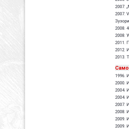
2007. 
2007. 
Зузори
2008. 4
2008. 
2011. 
2012. 
2013. 
Само
1996. 
2000. 
2004. 
2004. 
2007. 
2008. 
2009. 
2009. 