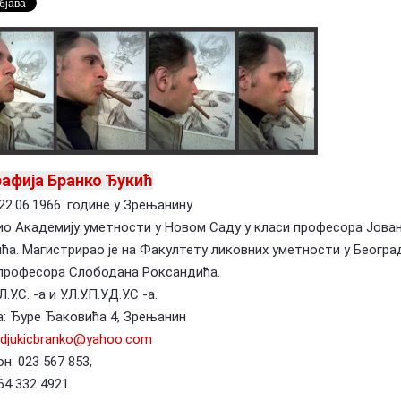
Предлагање кандидата за тзв.
оран Ковачевић (1955-
Националне пензије у издаваштву —
У сећање: Бо
Посебна признања Владе Репу…
Маки (1955-2
афија Бранко Ђукић
22.06.1966. године у Зрењанину.
о Академију уметности у Новом Саду у класи професора Јова
ћа. Магистрирао је на Факултету ликовних уметности у Београ
професора Слободана Роксандића.
.У.С. -а и У.Л.У.П.У.Д.У.С -а.
: Ђуре Ђаковића 4, Зрењанин
djukicbranko@yahoo.com
н: 023 567 853,
64 332 4921