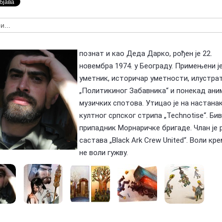
Предлагање кандидата за тзв.
оран Ковачевић (1955-
Националне пензије у издаваштву —
У сећање: Бо
Посебна признања Владе Репу…
Маки (1955-2
познат и као Деда Дарко, рођен је 22.
новембра 1974. у Београду. Примењени ј
уметник, историчар уметности, илустра
„Политикиног Забавника“ и понекад ани
музичких спотова. Утицао је на настана
култног српског стрипа „Technotise“. Бив
припадник Морнаричке бригаде. Члан је 
састава „Black Ark Crew United“. Воли кре
не воли гужву.