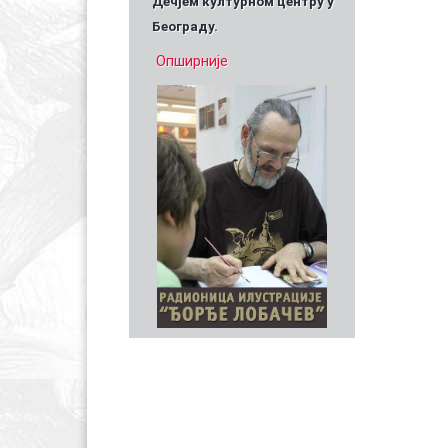
Дечјем културном центру у
Београду.
Опширније