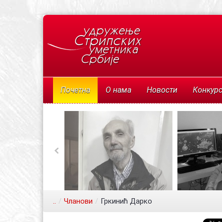
Почетна
О нама
Новости
Конкур
..
/
Чланови
/
Гркинић Дарко