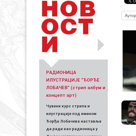
Уметник стрипа и духа Геза Шетет
In memoriam: З
(Биографија и стрипографија)
2025)
PАДИОНИЦА
ИЛУСТРАЦИЈЕ “ЂОРЂЕ
ЛОБАЧЕВ” (стрип албум и
концепт арт)
Чувени курс стрипа и
илустрације под именом
Ђорђа Лобачева наставља
да ради као радионица у