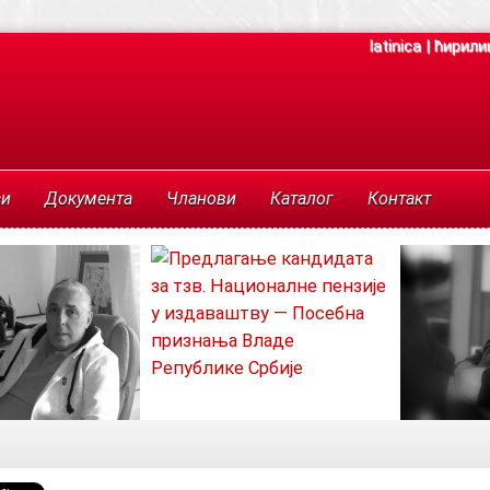
latinica
|
ћирили
си
Документа
Чланови
Каталог
Контакт