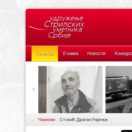
Почетна
О нама
Новости
Конкур
..
/
Чланови
/
Стокић Драган Рајачки