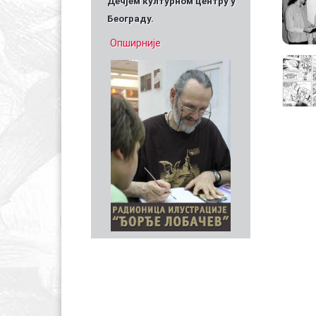
Дечјем културном центру у
Београду.
Опширније