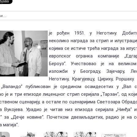
Предлагање кандидата за тзв.
оран Ковачевић (1955-
Националне пензије у издаваштву —
У сећање: Бо
Посебна признања Владе Репу…
Маки (1955-2
је рођен 1951. у Неготину. Добит
неколико награда за стрип и илустраци
којима се истиче трећа награда за илус
европског огранка компаније „Едга
Бероуз“. Учествовао је на великом
изложби у Београду, Зајечару, Лес
Неготину, Крагујевцу, Цириху, Роршаху
 „Валандо“ публикован је средином осамдесетих у „Вал ст
о је и три епизоде лиценцног стрип серијала „Тарзан“, од који
ственом сценарију, а остале по сценаријима Светозара Обрад
 Вукојева. Урадио је читав низ епизода серијала „Нинђа“ 
“ за „Дечје новине“. Почетком двехиљадитих, радио је на с
 магија“.