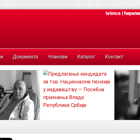
latinica
|
ћирили
си
Документа
Чланови
Каталог
Контакт