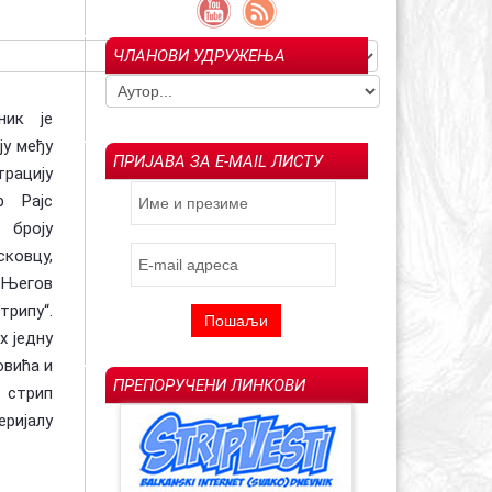
ЧЛАНОВИ УДРУЖЕЊА
гољуб Арсенијевић –
Ин мемориам: Драгољуб "Драган" М.
023)
Савић (1957-2022)
Испраћај Ла
ник је
ју међу
ПРИЈАВА ЗА E-MAIL ЛИСТУ
трацију
р Рајс
 броју
ковцу,
. Његов
рипу“.
х једну
овића и
ПРЕПОРУЧЕНИ ЛИНКОВИ
и стрип
еријалу