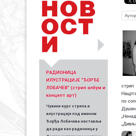
Уметник стрипа и духа Геза Шетет
In memoriam: З
(Биографија и стрипографија)
2025)
PАДИОНИЦА
ИЛУСТРАЦИЈЕ “ЂОРЂЕ
стрип
ЛОБАЧЕВ” (стрип албум и
Нацрта
концепт арт)
по соп
Чувени курс стрипа и
Душана
илустрације под именом
„Ненад
Ђорђа Лобачева наставља
„Дивља
да ради као радионица у