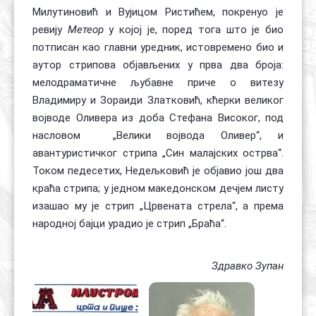
Милутиновић и Вујицом Ристићем, покренуо је
ревију
Метеор
у којој је, поред тога што је био
потписан као главни уредник, истовремено био и
аутор стрипова објављених у прва два броја:
мелодраматичне љубавне приче о витезу
Владимиру и Зораиди Златковић, кћерки великог
војводе Оливера из доба Стефана Високог, под
насловом „Велики војвода Оливер“, и
авантуристичког стрипа „Син малајских острва“.
Током педесетих, Недељковић је објавио још два
краћа стрипа; у једном македонском дечјем листу
изашао му је стрип „Црвената стрела“, а према
народној бајци урадио је стрип „Браћа“.
Здравко Зупан