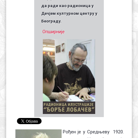
да ради као радионица у
Дечјем културном центру у
Београду.
Опширније
Рођен је у Средњеву 1920.