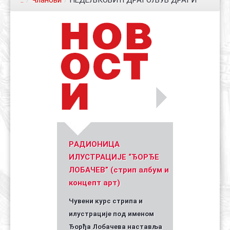
..
/
Чланови
/
НЕДЕЉКОВИЋ ДРАГОЉУБ ДРАГИ
Контакт
Органи
Хол славе
Уметник стрипа и духа Геза Шетет
In memoriam: Зоран Ковачев
(Биографија и стрипографија)
2025)
PАДИОНИЦА
ИЛУСТРАЦИЈЕ “ЂОРЂЕ
ЛОБАЧЕВ” (стрип албум и
концепт арт)
Чувени курс стрипа и
илустрације под именом
Ђорђа Лобачева наставља