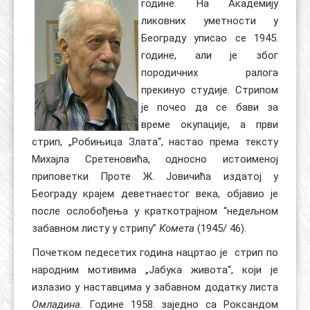
године. На Академију
ликовних уметности у
Београду уписао се 1945.
године, али је због
породичних ралога
прекинуо студије. Стрипом
је почео да се бави за
време окупације, а први
стрип, „Робињица Злата“, настао према тексту
Михајла Сретеновића, односно истоименој
приповетки Проте Ж. Јовичића издатој у
Београду крајем деветнаестог века, објавио је
после ослобођења у краткотрајном “недељном
забавном листу у стрипу”
Комета
(1945/ 46).
Почетком педесетих година нацртао је стрип по
народним мотивима „Јабука живота“, који је
излазио у наставцима у забавном додатку листа
Омладина
. Године 1958. заједно са Роксандом