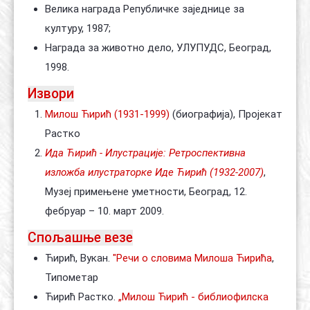
Велика награда Републичке заједнице за
културу, 1987;
Награда за животно дело, УЛУПУДС, Београд,
1998.
Извори
Милош Ћирић (1931-1999)
(биографија), Пројекат
Растко
Ида Ћирић - Илустрације: Ретроспективна
изложба илустраторке Иде Ћирић (1932-2007)
,
Музеј примењене уметности, Београд, 12.
фебруар – 10. март 2009.
Спољашње везе
Ћирић, Вукан.
"Речи о словима Милоша Ћирића
,
Типометар
Ћирић Растко.
„Милош Ћирић - библиофилска