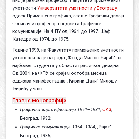
Био је редовни професор Факултета примењених
уметности
Универзитета уметности у Београду,
одсек Примењена графика, атеље Графички дизајн.
Оснивач и професор предмета Графичке
комуникације. На ФПУ од 1964. до 1997. Шеф
Катедре од 1974. до 1975.
Године 1999, на Факултету примењених уметности
установљена је награда „Фонда Милош Ћирић“ за
најбољег студента у области графичког дизајна.
Од 2004. на ФПУ се крајем октобра месеца
одржава манифестација „Ћирини Дани“ Милошу
Ћирићу у част.
Главне монографије
Графичка идентификација 1961–1981
,
СКЗ
,
Београд, 1982;
Графичке комуникације 1954–1984
, „Вајат”,
Београд, 1986;