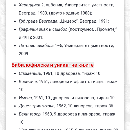
Хералдика 1
, уџбеник, Универзитет уметности,
Београд, 1983. (друго издање 1988);
Грб града Београда
, „Цицеро”, Београд, 1991;
Графички знак и симбол
(постхумно), „Прометеј”
и ФПУ, 2001;
Летопис симбола
1–5, Универзитет уметности,
2009.
Бибилофилске и уникатне књиге
Споменици
, 1961, 10 дрвореза, тираж 10
Корњаче
, 1961, линорези и офсет отисци, тираж
10
Имена
, 1961, 10 дрвореза и линореза, тираж 10
Девет триптихона
, 1962, 10 линореза, тираж 36
Бели терор
, 1963, 9 дрвореза и линореза, тираж
10