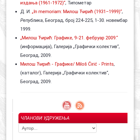
издања (1961-1972)“
, Типометар
Д. И.
„In memoriam: Милош Ћирић (1931–1999)“
,
Република
, Београд, број 224-225, 1-30. новембар
1999.
„Милош Ћирић: Графике, 9-21. фебруар 2009.“
(информација), Галерија „Графички колектив“,
Београд, 2009.
Милош Ћирић - Графике/ Мiloš Ćirić - Prints
,
(каталог), Галерија „Графички колектив“,
Београд, 2009.
ЧЛАНОВИ УДРУЖЕЊА