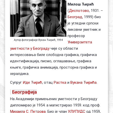
Милош Ћирић
Контакт
Органи
Хол славе
(
Деспотово
, 1931. –
Београд
, 1999) био
је угледни српски
ликовни уметник и
професор
Аутор фотографије Вукан Ћирић, 1994
Универзитета
уметности у Београду
чије су области
интересовања биле слободна графика, графичка
идентификација, писмо, оглашавање, графика
књиге, графичка анимација, просторна графика и
хералдика.
Супруг
Иде Ћирић
, отац
Растка
и
Вукана Ћирића.
Биографија
На Академији примењених уметности у Београду
дипломирао је 1954. а магистрирао 1959. код проф.
Михаила С. Петрова
. Био је члан
УЛУПУДС
од 1959,