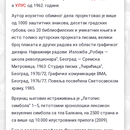
а
УЛУС
од 1962. године.
Аутор изузетно обимног дела: пројектовао је више
од 1000 заштитних знакова, десетак градских
грбова, око 20 библиофилских и уникатних књига и
исто толико ауторских пројеката писама, велики
број плаката и других радова из области графичког
дизајна. Најважнији радови: Изложба „Робија —
школа револуционара“, Београд — Сремска
Митровица, 1963: Студија писма: „Ћирићица“,
Београд, 1970/72; Графичке комуникације ВМА,
Београд, 1976/77; Повеља посвећена Светосавском
храму, 1985.
Врхунац његових истраживања је „Летопис
симбола“ 1–5, петотомни хронолошки лексикон
визуелних симбола са тла Балкана, на 2500 страна и
са више од 10.000 илустрованих прилога (2009).