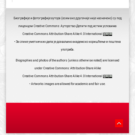
Биографије и фотографије аутора (осим ако другачије није назначено) су под
лиценцом Creative Commons: Ауторство-Делити под истим условима
Creative Commons Attribution-Share Alike 4.0 International
• За слике уметничких дела је дозвољено академско коришћење и поштена
употреба.
Biographies and photos of the authors (unless otherwise noted) are licensed
under Creative Commons: Attribution-Share Alike
Creative Commons Attribution-Share Alike 4.0 International
• Artworks images are allowed for academic and fair use.