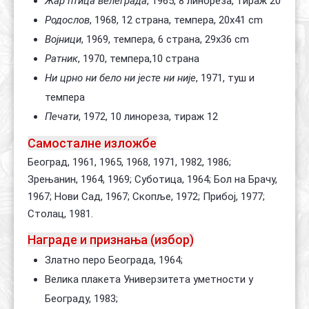
Жар птица велеграда
, 1965, 8 линореза, тираж 20
Родослов
, 1968, 12 страна, темпера, 20x41 cm
Војници
, 1969, темпера, 6 страна, 29x36 cm
Ратник
, 1970, темпера,10 страна
Ни црно ни бело ни јесте ни није
, 1971, туш и
темпера
Печати
, 1972, 10 линореза, тираж 12
Самосталне изложбе
Београд, 1961, 1965, 1968, 1971, 1982, 1986;
Зрењанин, 1964, 1969; Суботица, 1964; Бол на Брачу,
1967; Нови Сад, 1967; Скопље, 1972; Прибој, 1977;
Столац, 1981.
Награде и признања (избор)
Златно перо Београда, 1964;
Велика плакета Универзитета уметности у
Београду, 1983;