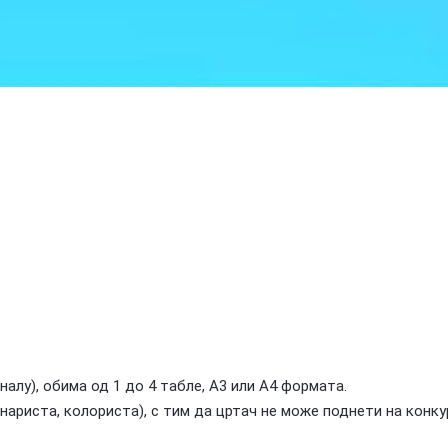
налу), обима од 1 до 4 табле, А3 или А4 формата.
ариста, колориста), с тим да цртач не може поднети на конку