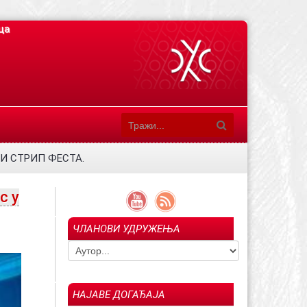
ца
у И СТРИП ФЕСТА.
с у
ЧЛАНОВИ УДРУЖЕЊА
НАЈАВЕ ДОГАЂАЈА