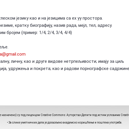
еском језику као и на језицима са еx yу простора.
зиме, кратку биографију, назив рада, мејл, тел, адресу.
бројем (пример: 1/4, 2/4, 3/4, 4/4)
еље.
va@gmail.com
налну, личну, као и друге видове нетрпељивости; имају за циљ
ија, удружења и покрета; као и радови порнографске садржине
ије назначено) су под лиценцом Creative Commons: Ауторство-Делити под истим условима
Creati
• За слике уметничких дела је дозвољено академско коришћење и поштена употреба.