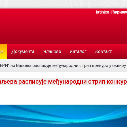
latinica
|
ћирили
си
Документа
Чланови
Каталог
Контакт
ЕРИ“ из Ваљева расписује међународни стрип конкурс у оквир
аљева расписује међународни стрип конкур