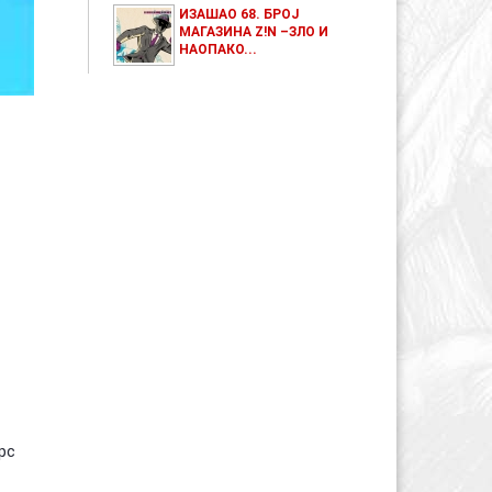
ИЗАШАО 68. БРОЈ
МАГАЗИНА Z!N –ЗЛО И
НАОПАКО...
рс