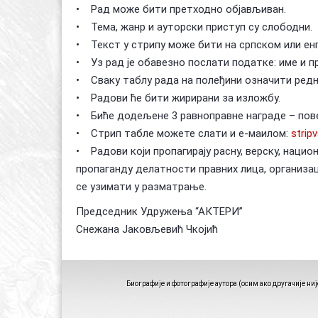
• Рад може бити претходно објављиван.
• Тема, жанр и ауторски приступ су слободни.
• Текст у стрипу може бити на српском или енгл
• Уз рад је обавезно послати податке: име и пре
• Сваку таблу рада на полеђини означити редним 
• Радови ће бити жирирани за изложбу.
• Биће додељене 3 равноправне награде – пов
• Стрип табле можете слати и е-маилом:
strip
• Радови који пропагирају расну, верску, нацио
пропаганду делатности правних лица, организац
се узимати у разматрање.
Председник Удружења “АКТЕРИ”
Снежана Јаковљевић Чкојић
Биографије и фотографије аутора (осим ако другачије н