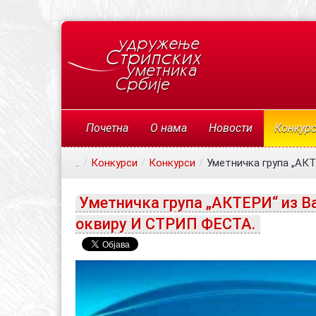
Почетна
О нама
Новости
Конкур
..
/
Конкурси
/
Конкурси
/
Уметничка група „АКТ
Уметничка група „АКТЕРИ“ из В
оквиру И СТРИП ФЕСТА.