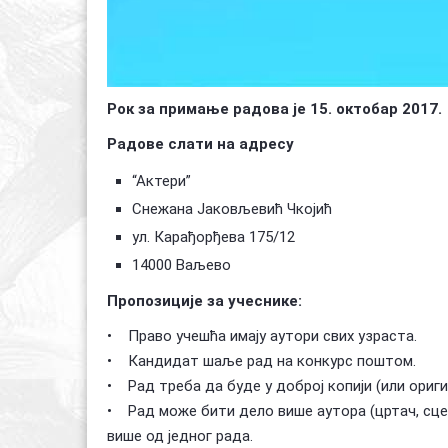
Рок за примање радова је 15. октобар 2017.
Радове слати на адресу
“Актери”
Снежана Јаковљевић Чкојић
ул. Карађорђева 175/12
14000 Ваљево
Пропозиције за учеснике:
• Право учешћа имају аутори свих узраста.
• Кандидат шаље рад на конкурс поштом.
• Рад треба да буде у доброј копији (или ориги
• Рад може бити дело више аутора (цртач, сцен
више од једног рада.