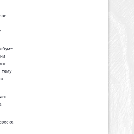
сао
е
албум–
ани
вог
а тему
но
анг
а
свеска