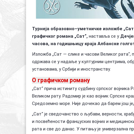
Турнеја образовно–уметничке изложбе „Сат 
графичког романа „Сат“,
наставља се у
Дечје
часова, на годишњицу краја Албанске голго
Изложба „Сат — слике и часови Великог рата“, 
одржава се у надаље у културним центрима, об
установама, у Србији и иностранству.
О графичком роману
„Сат“ прича истиниту судбину српског војника
Великом рату. Радомир је као војник Српске кра
Средоземно море. Није дочекао да барем још је
„Сат“ је сведочанство о љубави, верности, хра
и посвећености француских војних и медицинск
рата и све до данас. У питању је универзална 