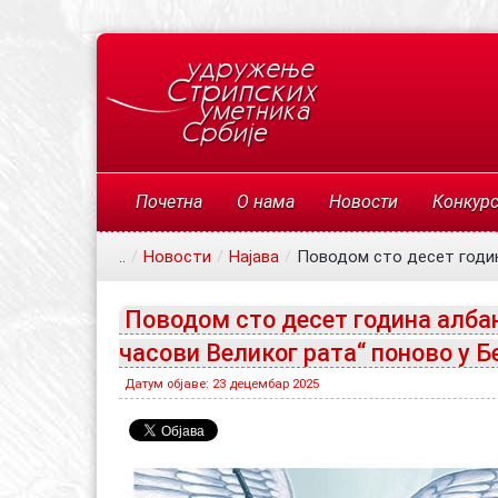
Почетна
О нама
Новости
Конкур
..
/
Новости
/
Најава
/
Поводом сто десет годин
Поводом сто десет година албан
часови Великог рата“ поново у Б
Датум објаве: 23 децембар 2025