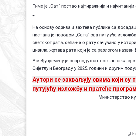
Тиме је „Сат“ постао најтиражнији и најчитаниј
*
На основу одзива и захтева публике са досада
настала је поводом „Сата“ ова путујућа изложб
светског рата, сећање о рату сачувано у истор
цивила, жртава рата који је са разлогом назван
У међувремену је овај подухват постао нека вр
Сијетлу и Београду у 2025. години и другим поду
Аутори се захваљују свима који су
путујућу изложбу и пратеће програм
Министарство ку
„Пч