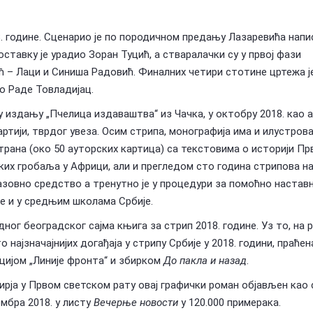
8. године. Сценарио је по породичном предању Лазаревића напи
ставку је урадио Зоран Туцић, а стваралачки су у првој фази
 – Лаци и Синиша Радовић. Финалних четири стотине цртежа ј
ио Раде Товладијац.
у издању „Пчелица издаваштва“ из Чачка, у октобру 2018. као 
ртији, тврдог увеза. Осим стрипа, монографија има и илустров
рана (око 50 ауторских картица) са текстовима о историји Пр
ких гробаља у Африци, али и прегледом сто година стрипова н
азовно средство а тренутно је у процедури за помоћно настав
ле и у средњим школама Србије.
ог београдског сајма књига за стрип 2018. године. Уз то, на р
о најзначајнијих догађаја у стрипу Србије у 2018. години, праћен
цијом „Линије фронта“ и збирком
До пакла и назад
.
рја у Првом светском рату овај графички роман објављен као 
мбра 2018. у листу
Вечерње новости
у 120.000 примерака.