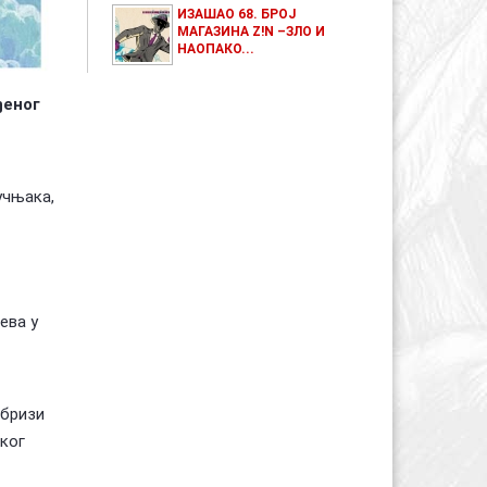
ИЗАШАО 68. БРОЈ
МАГАЗИНА Z!N –ЗЛО И
НАОПАКО...
ђеног
учњака,
ева у
 бризи
ског