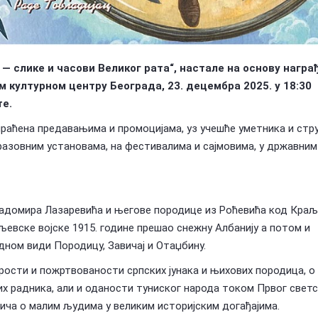
— слике и часови Великог рата“, настале на основу награ
м културном центру Београда, 23. децембра 2025. у 18:30
те.
праћена предавањима и промоцијама, уз учешће уметника и стр
разовним установама, на фестивалима и сајмовима, у државним
 Радомира Лазаревића и његове породице из Роћевића код Краљ
љевске војске 1915. године прешао снежну Албанију а потом и
дном види Породицу, Завичај и Отаџбину.
брости и пожртвованости српских јунака и њихових породица, о
их радника, али и оданости туниског народа током Првог свет
прича о малим људима у великим историјским догађајима.