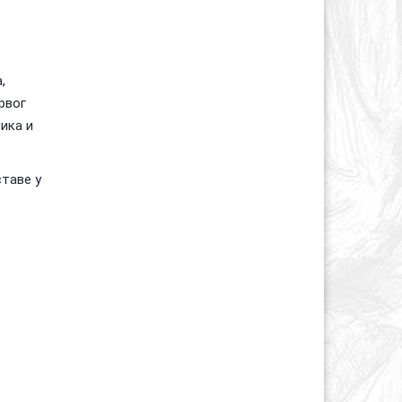
,
рвог
ика и
ставе у