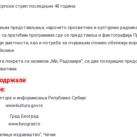
и српски стрип последњих 40 година.
шњих представљања, нарочито просветних и културних радника
а са пратећим програмима где се представља и фактографија П
ији уметности, као и потреба за очувањем спомен обележја војн
Велики
.
ста покрета са називом „Ми, Радомири“, са две позоришне пред
хватима.
 подржали
е:
лтуре и информисања Републике Србије
www.kultura.gov.rs
Град Београд
www.beograd.rs
елица издаваштво“, Чачак