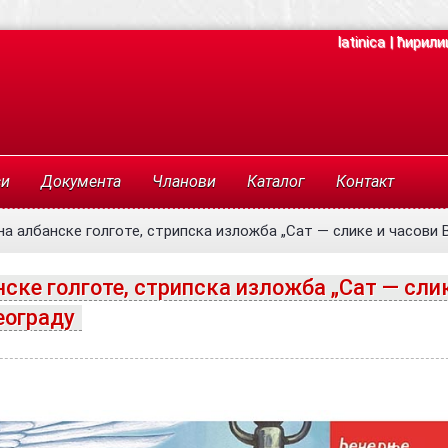
latinica
|
ћирили
си
Документа
Чланови
Каталог
Контакт
а албанске голготе, стрипска изложба „Сат — слике и часови В
ске голготе, стрипска изложба „Сат — сли
еограду