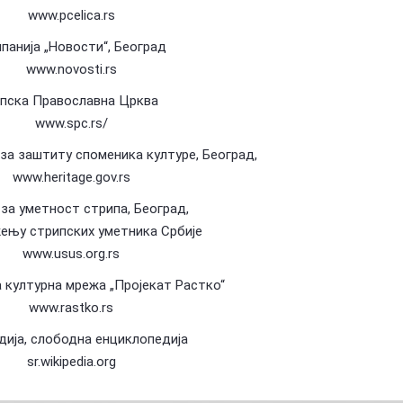
www.pcelica.rs
панија „Новости“, Београд
www.novosti.rs
пска Православна Црква
www.spc.rs/
за заштиту споменика културе, Београд,
www.heritage.gov.rs
за уметност стрипа, Београд,
жењу стрипских уметника Србије
www.usus.org.rs
 културна мрежа „Пројекат Растко“
www.rastko.rs
дија, слободна енциклопедија
sr.wikipedia.org