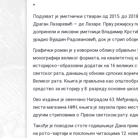
*
Подухват је уметнички стваран од 2015. до 201
Драган Лазаревић — де Лазаре. Прву режијску по
допринели и ликовни уметници Владимир Крстић
урадио Вујадин Радовановић, док је стрип обој
Графички роман је у изворном облику објављен 
монографија великог формата, на квалитетној ха
историјско–образовни додатак на 16 великих ст
светског рата, данашњој обнови српских војнич
Великог рата. Књига је прављена као општеобр
средство за историју у 8. разреду основне шко
Ово издање је овенчано Наградом 63. Међународн
листи магазина
НИН
, књига је заузела прво мест
другим стриповима о Првом светском рату: еди
Такође је поводом стоте годишњице Дана прими
на рото–хартији и поклоњен читаоцима 12. нове