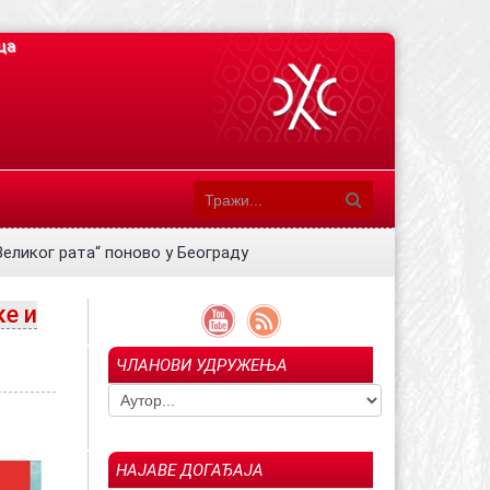
ца
еликог рата“ поново у Београду
ке и
ЧЛАНОВИ УДРУЖЕЊА
НАЈАВЕ ДОГАЂАЈА