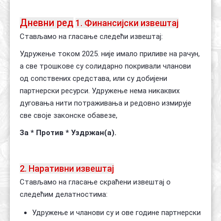
Дневни ред
1. Финансијски извештај
Стављамо на гласање следећи извештај:
Удружење током 2025. није имало приливе на рачун,
а све трошкове су солидарно покривали чланови
од сопствених средстава, или су добијени
партнерски ресурси. Удружење нема никаквих
дуговања нити потраживања и редовно измирује
све своје законске обавезе,
За * Против * Уздржан(а).
2. Наративни извештај
Стављамо на гласање скраћени извештај о
следећим делатностима:
Удружење и чланови су и ове године партнерски