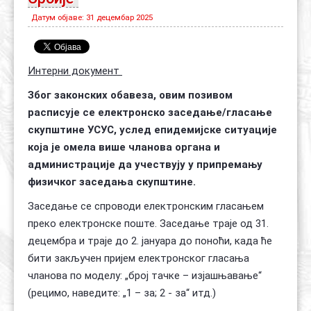
Датум објаве: 31 децембар 2025
Контакт
Органи
Хол славе
Интерни документ
Због законских обавеза, овим позивом
расписује се електронско заседање/гласање
скупштине УСУС, услед епидемијске ситуације
која је омела више чланова органа и
администрације да учествују у припремању
физичког заседања скупштине.
Заседање се спроводи електронским гласањем
преко електронске поште. Заседање траје од 31.
децембра и траје до 2. јануара до поноћи, када ће
бити закључен пријем електронског гласања
чланова по моделу: „број тачке – изјашњавање“
(рецимо, наведите: „1 – за; 2 - за“ итд.)