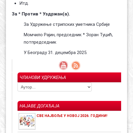
Итд.
За * Против * Уздржан(а).
За Удружење стрипских уметника Србије
Момчило Рајин, председник * Зоран Туцић,
потпредседник
У Београду 31. децембра 2025.
ЧЛАНОВИ УДРУЖЕЊА
НАЈАВЕ ДОГАЂАЈА
СВЕ НАЈБОЉЕ У НОВОЈ 2026. ГОДИНИ!