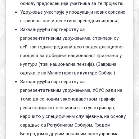
основу предселекције уметника за те пројекте;
Удружење учествује у продукцији нових српских
стрипова, као и десетина преводних издања;
Захваљујујући партнерству са
репрезентативним удружењима, стрипари су
већ три године редовни део председлекционог
процеса за добијање националног признања у
култури (тзв. национална пензија). (Завршна
одлука је на Министарству културе Србије.)
Захваљујујући партнерству са
репрезентативним удружењима, УСУС ради на
томе да се новим законодавством трајније
реши социјално-пензиони статус стрипара,
нарочито у специфичним случајевима, на основу
сарадње са Републиком Србијом, Градом
Београдом и другим локалним самоуправама.