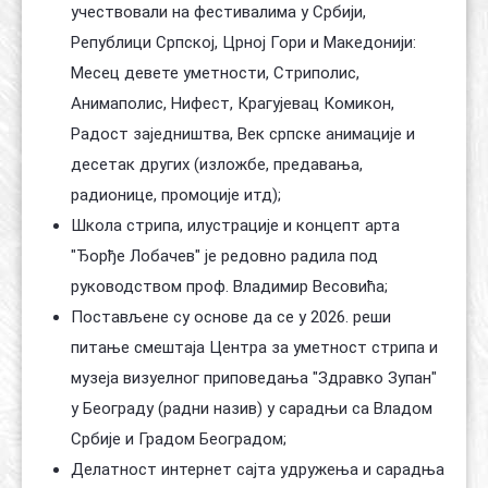
учествовали на фестивалима у Србији,
Републици Српској, Црној Гори и Македонији:
Месец девете уметности, Стриполис,
Анимаполис, Нифест, Крагујевац Комикон,
Радост заједништва, Век српске анимације и
десетак других (изложбе, предавања,
радионице, промоције итд);
Школа стрипа, илустрације и концепт арта
"Ђорђе Лобачев" је редовно радила под
руководством проф. Владимир Весовића;
Постављене су основе да се у 2026. реши
питање смештаја Центра за уметност стрипа и
музеја визуелног приповедања "Здравко Зупан"
у Београду (радни назив) у сарадњи са Владом
Србије и Градом Београдом;
Делатност интернет сајта удружења и сарадња