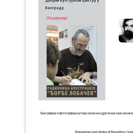
Дечјем културном центру у
Београду.
Опширније
Биографије и фотографије аутора (осим ако другачије није назна
Biographies and photos of the authors (unl