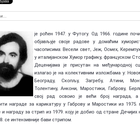
Предлагање кандидата за тзв.
оран Ковачевић (1955-
Националне пензије у издаваштву —
У сећање: Бо
Посебна признања Владе Репу…
Маки (1955-2
је роћен 1947. у Футогу. Од 1966. године по
објављује своје радове у домаћим хуморис
часописима: Весели свет, Јеж, Осмех, Керемпух
у италијанском Хумор графику, француском Ст
Деценијама је присутан на међународној сц
излагао је на колективним изложбама у: Ново
Београду, Скопљу, Загребу, Атини, Монт
Толентину, Анкони, Маростики, Габрову, Берл
свој рад освоио је већи број награда, а
ити награде за карикатуру у Габрову и Маростики из 1975. 
 и награду за стрип из 1979. коју је добио од стране Дечијих 
8. се интензивније бави стрипом.