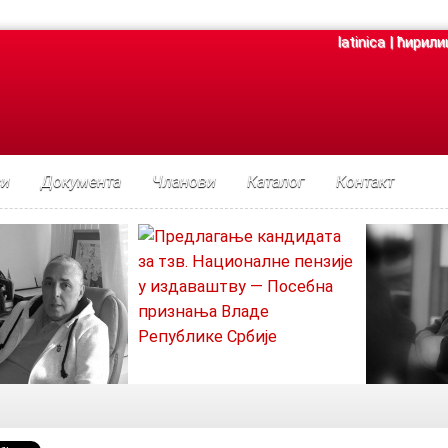
latinica
|
ћирили
си
Документа
Чланови
Каталог
Контакт