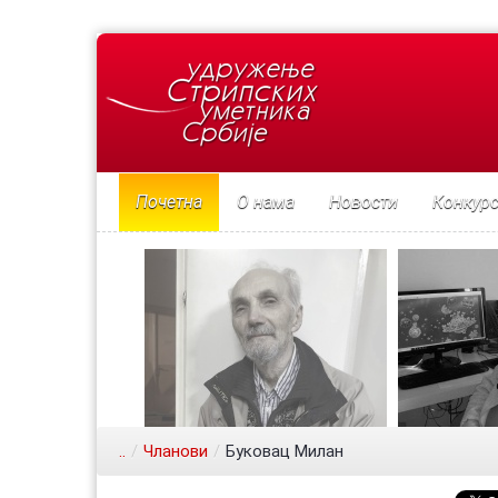
Почетна
О нама
Новости
Конкур
..
/
Чланови
/
Буковац Милан