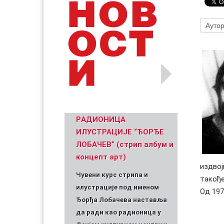
Уметник стрипа и духа Геза Шетет
In memoriam: З
(Биографија и стрипографија)
2025)
PАДИОНИЦА
ИЛУСТРАЦИЈЕ “ЂОРЂЕ
ЛОБАЧЕВ” (стрип албум и
концепт арт)
издвој
Чувени курс стрипа и
такође
илустрације под именом
Од 197
Ђорђа Лобачева наставља
да ради као радионица у