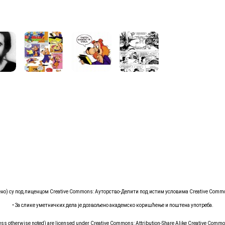
чено) су под лиценцом Creative Commons: Ауторство-Делити под истим условима
Creative Common
• За слике уметничких дела је дозвољено академско коришћење и поштена употреба.
ess otherwise noted) are licensed under Creative Commons: Attribution-Share Alike
Creative Commons