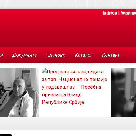
latinica
|
ћирили
си
Документа
Чланови
Каталог
Контакт