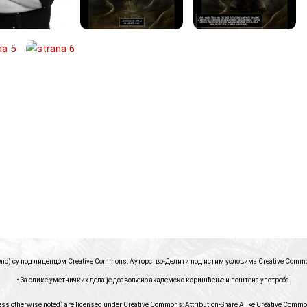
чено) су под лиценцом Creative Commons: Ауторство-Делити под истим условима
Creative Common
• За слике уметничких дела је дозвољено академско коришћење и поштена употреба.
ess otherwise noted) are licensed under Creative Commons: Attribution-Share Alike
Creative Commons