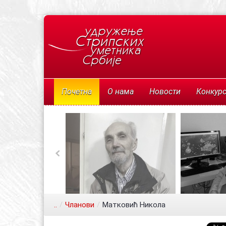
Почетна
О нама
Новости
Конкур
..
/
Чланови
/
Матковић Никола