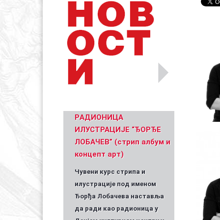
Уметник стрипа и духа Геза Шетет
In memoriam: З
(Биографија и стрипографија)
2025)
PАДИОНИЦА
ИЛУСТРАЦИЈЕ “ЂОРЂЕ
ЛОБАЧЕВ” (стрип албум и
концепт арт)
Чувени курс стрипа и
илустрације под именом
Ђорђа Лобачева наставља
да ради као радионица у