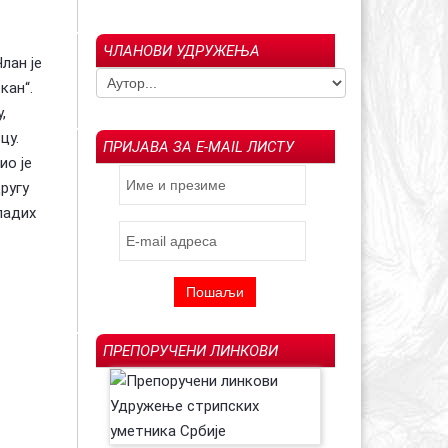
ЧЛАНОВИ УДРУЖЕЊА
лан је
гољуб Арсенијевић –
Ин мемориам: Драгољуб "Драган" М.
023)
Савић (1957-2022)
Испраћај Ла
кан“.
,
цу.
ПРИЈАВА ЗА E-MAIL ЛИСТУ
ио је
ругу
ладих
ПРЕПОРУЧЕНИ ЛИНКОВИ