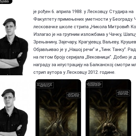
је рођен 6. априла 1988. у Лесковцу. Студира на
Предлагање кандидата за тзв.
Факултету примењених уметности у Београду. Ч
оран Ковачевић (1955-
Националне пензије у издаваштву —
У сећање: Бо
Посебна признања Владе Репу…
Маки (1955-2
лесковачке школе стрипа „Никола Митровић Ко
Излагао је на групним изложбама у Чачку, Шапцу
Зрењанину, Зајечару, Крагујевцу, Ваљеву, Крушев
Објављивао је у „Нашој речи“ и „Тинк Танку“. Рад
на петом броју серијала „Вековници“. Добио је д
награду за илустрацију на Балканској смотри м
стрип аутора у Лесковцу 2012. године.