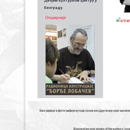
Дечјем културном центру у
Београду.
Опширније
Биографије и фотографије аутора (осим ако другачије није назна
Biographies and photos of the authors (unl