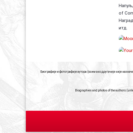
Напуљ,И
of Com
Наград
итд.
Биографије и фотографије аутора (осим ако другачије није назна
Biographies and photos of the authors (unl