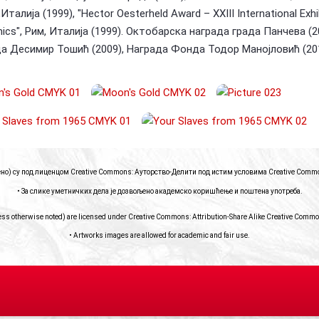
талија (1999), "Hector Oesterheld Award – XXIII International Exhi
ics", Рим, Италија (1999). Октобарска награда града Панчева (2
а Десимир Тошић (2009), Награда Фонда Тодор Манојловић (201
чено) су под лиценцом Creative Commons: Ауторство-Делити под истим условима
Creative Common
• За слике уметничких дела је дозвољено академско коришћење и поштена употреба.
ess otherwise noted) are licensed under Creative Commons: Attribution-Share Alike
Creative Commons
• Artworks images are allowed for academic and fair use.