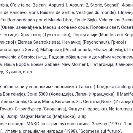
erbia, C'e vita nei Balcani, Appunti 1, Appunti 2, Storie, Segnali), Фра
ls de Pancevo, Bons Baisers de Serbie, Vestiges du monde), Шпаниј
ui Bombardeado por el Mundo Libre, Fin de Siglo, Vida en los Balca
 (Океан изненађења, Месец и огњено срце, Половни свет, Осве
 естице), Хрватској (Туста и тма), Португалији (Mundos em Seg
инској ( Elamaa Saarroksissa), Немачкој (Psychonaut), Грчкој (
smata apo ti Servia), Мађарској (Pszichonauta, Elhasznalt vilag), 
wawienie z Serbiee) итд.. Радови објављени у домаћим часописим
, Наша Борба, Време Забаве, New Moment, Патагонија, Лавирин
р, Кухиња, и др.
 објављени у европским часописима: Галаго (Шведска),Undergr
а Британија), Зоне 5300 (Холандија), Лапин (Француска), Il Manife
Internazionale, Cuore, Mano, Kerosene, XL, Germinal,Nonzi (Италија),
(Грчка), Стрипбургер (Словенија), Фидус (Норвешка), Noitarumpu
а), Jump, Magyar Narancs (Мађарска), и др.
није награде: МАКС за стрип аутора година, Зајечар (1997)., "Luc
", Италија, специјална награда (1998), "Scomese sul futuro",