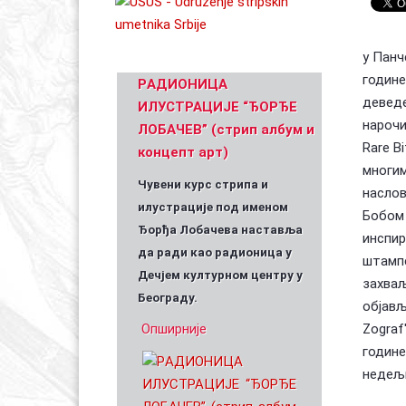
у Панч
Уметник стрипа и духа Геза Шетет
In memoriam: З
(Биографија и стрипографија)
2025)
године
PАДИОНИЦА
деведе
ИЛУСТРАЦИЈЕ “ЂОРЂЕ
нарочи
ЛОБАЧЕВ” (стрип албум и
Rare Bi
концепт арт)
многим
Чувени курс стрипа и
наслов
илустрације под именом
Бобом 
Ђорђа Лобачева наставља
инспир
да ради као радионица у
штампе
Дечјем културном центру у
захваљ
Београду.
објављ
Опширније
Zograf
године
недељн