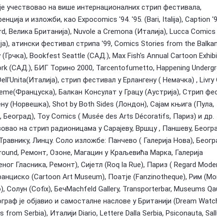
је учествовао на више интернационалних стрип фестивала,
нција и изложби, као Expocomics '94. '95. (Bari, Italija), Caption '
rd, Велика Британија), Nuvole a Cremona (Италија), Lucca Comics 
ја), атински фестивал стрипа '99, Comics Stories from the Balkan
(Грчка), Bookfest Seattle (САД.), Max Fish's Annual Cartoon Exhibi
rk (САД.), БИГ Торино 2000, Tarcentofumetto, Happening Undergr
ell'Unita(Италија), стрип фестивал у Ерлангену ( Немачка) , Livry
eme(Француска), Балкан Консулат у Грацу (Аустрија), Стрип фе
ену (Норвешка), Shot by Both Sides (Лондон), Сајам књига (Пула,
, Београд), Toy Comics ( Musée des Arts Décoratifs, Париз) и др.
овао на стрип радионицама у Сарајеву, Вршцу , Паншеву, Београ
 Травнику, Линцу. Соло изложбе: Панчево ( Галерија Нова), Беогр
round, Ремонт, Озоне, Магацин у Краљевића Марка, Галерија
ног Гласника, Ремонт), Сијетл (Roq la Rue), Париз ( Regard Moder
анциско (Cartoon Art Museum), Поатје (Fanzinotheque), Рим (M
), Солун (Cofix), БечMachfeld Gallery, Transporterbar, Museums Qau
ограф је објавио и самосталне наслове у Британији (Dream Watch
ns from Serbia), Италији Diario, Lettere Dalla Serbia, Psiconauta, Sall