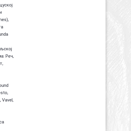
нцуској
и
nes),
та
unda
Пољској
а: Реч,
т,
ound
sto,
 Vavel,
ca