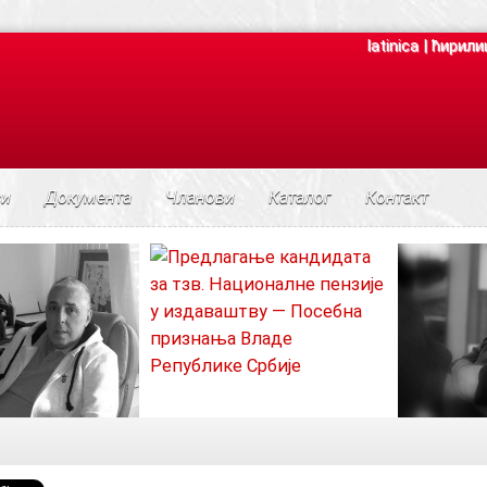
latinica
|
ћирили
си
Документа
Чланови
Каталог
Контакт