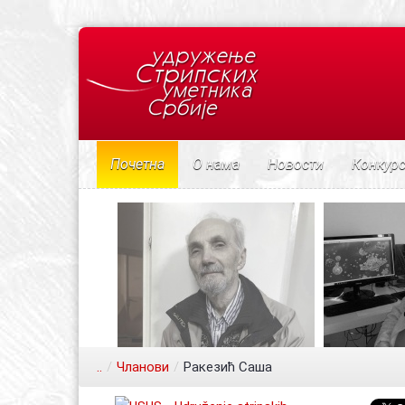
Почетна
О нама
Новости
Конкур
..
/
Чланови
/
Ракезић Саша