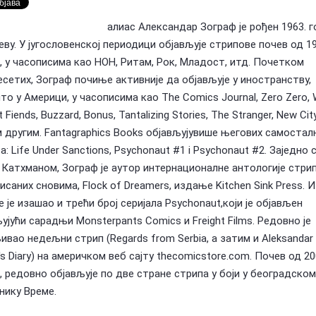
алиас Александар Зограф је рођен 1963. 
Предлагање кандидата за тзв.
еву. У југословенској периодици објављује стрипове почев од 19
оран Ковачевић (1955-
Националне пензије у издаваштву —
У сећање: Бо
Посебна признања Владе Репу…
Маки (1955-2
, у часописима као НОН, Ритам, Рок, Младост, итд. Почетком
сетих, Зограф почиње активније да објављује у иностранству,
то у Америци, у часописима као The Comics Journal, Zero Zero, 
t Fiends, Buzzard, Bonus, Tantalizing Stories, The Stranger, New City
 другим. Fantagraphics Books објављујувише његових самостал
а: Life Under Sanctions, Psychonaut #1 i Psychonaut #2. Заједно 
Катхманом, Зограф је аутор интернационалне антологије стри
исаних сновима, Flock of Dreamers, издање Kitchen Sink Press. И
 је изашао и трећи број серијала Psychonaut,који је објављен
ујући сарадњи Monsterpants Comics и Freight Films. Редовно је
ивао недељни стрип (Regards from Serbia, а затим и Aleksandar
's Diary) на америчком веб сајту thecomicstore.com. Почев од 20
, редовно објављује по две стране стрипа у боји у београдском
ику Време.