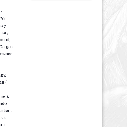
97
'98
s у
tion,
ound,
 Gargan,
стивал
ду,
ад (
ne ),
ondo
rtier),
er,
uti