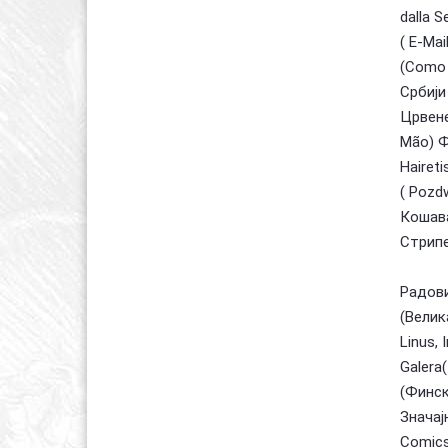
dalla S
( E-Mai
(Como F
Србији
Црвене
Mão) Ф
Haireti
( Pozd
Кошава
Стрипе
Радови
(Велик
Linus, 
Galera
(Финск
Значај
Comics