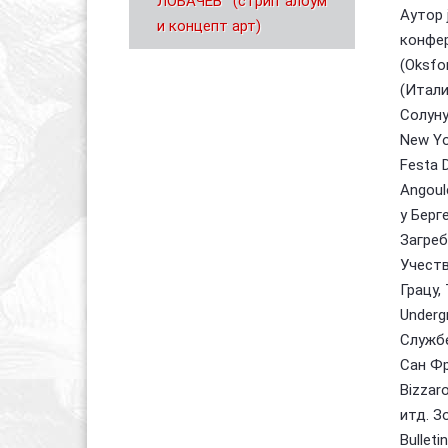
Аутор 
конфере
(Oksfo
(Итали
Солуну 
New Yo
Festa D
Angoul
у Берг
Загреб
Учеств
Грацу,
Underg
Службе
Сан Фр
Bizzaro
итд. З
Bulleti