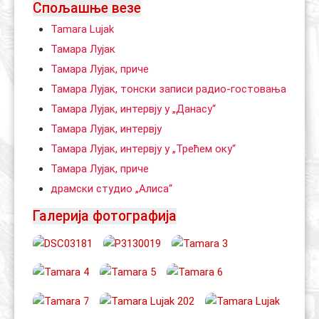
Спољашње везе
Tamara Lujak
Тамара Лујак
Тамара Лујак, приче
Тамара Лујак, тонски записи радио-гостовања
Тамара Лујак, интервју у „Данасу“
Тамара Лујак, интервју
Тамара Лујак, интервју у „Трећем оку“
Тамара Лујак, приче
драмски студио „Алиса“
Галерија фотографија