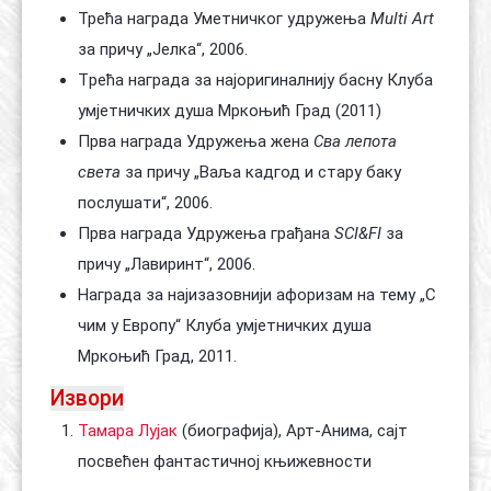
Трећа награда Уметничког удружења
Multi Art
за причу „Јелка“, 2006.
Tрећа награда за најоригиналнију басну Клуба
умјетничких душа Мркоњић Град (2011)
Прва награда Удружења жена
Сва лепота
света
за причу „Ваља кадгод и стару баку
послушати“, 2006.
Прва награда Удружења грађана
SCI&FI
за
причу „Лавиринт“, 2006.
Награда за најизазовнији афоризам на тему „С
чим у Европу“ Клуба умјетничких душа
Мркоњић Град, 2011.
Извори
Тамара Лујак
(биографија), Арт-Анима, сајт
посвећен фантастичној књижевности