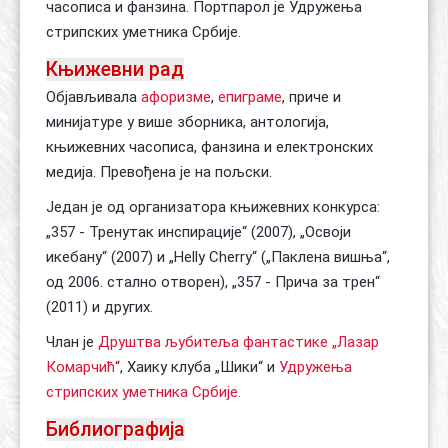
часописа и фанзина. Портпарол је Удружења
стрипских уметника Србије.
Књижевни рад
Објављивала
афоризме
,
епиграме
, приче и
минијатуре у више зборника, антологија,
књижевних часописа, фанзина и електронских
медија. Превођена је на пољски.
Један је од организатора књижевних конкурса:
„357 - Тренутак инспирације“ (2007), „Освоји
икебану“ (2007) и „Helly Cherry“ („Паклена вишња“,
од 2006. стално отворен), „357 - Прича за трен“
(2011) и других.
Члан је
Друштва љубитеља фантастике „Лазар
Комарчић
“
, Хаику клуба „Шики“ и
Удружења
стрипских уметника Србије
.
Библиографија