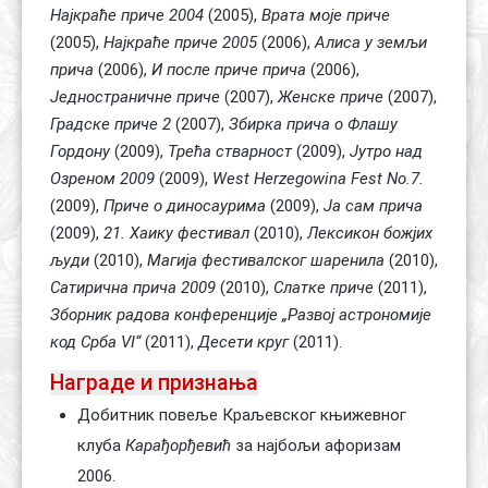
Најкраће приче 2004
(2005),
Врата моје приче
(2005),
Најкраће приче 2005
(2006),
Алиса у земљи
прича
(2006),
И после приче прича
(2006),
Једностраничне приче
(2007),
Женске приче
(2007),
Градске приче 2
(2007),
Збирка прича о Флашу
Гордону
(2009),
Трећа стварност
(2009),
Јутро над
Озреном 2009
(2009),
West Herzegowina Fest No.7.
(2009),
Приче о диносаурима
(2009),
Ја сам прича
(2009),
21. Хаику фестивал
(2010),
Лексикон божјих
људи
(2010),
Магија фестивалског шаренила
(2010),
Сатирична прича 2009
(2010),
Слатке приче
(2011),
Зборник радова конференције „Развој астрономије
код Срба VI“
(2011),
Десети круг
(2011).
Награде и признања
Добитник повеље Краљевског књижевног
клуба
Карађорђевић
за најбољи афоризам
2006.