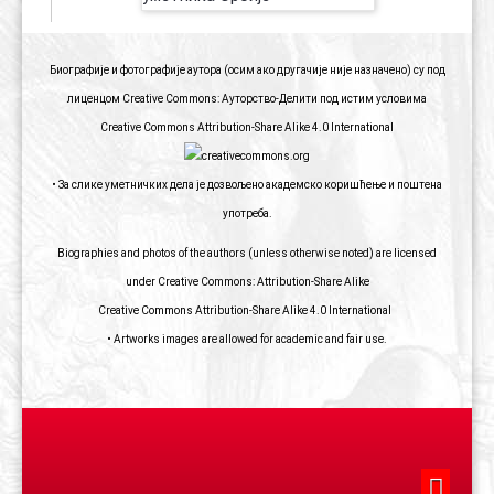
Биографије и фотографије аутора (осим ако другачије није назначено) су под
лиценцом Creative Commons: Ауторство-Делити под истим условима
Creative Commons Attribution-Share Alike 4.0 International
• За слике уметничких дела је дозвољено академско коришћење и поштена
употреба.
Biographies and photos of the authors (unless otherwise noted) are licensed
under Creative Commons: Attribution-Share Alike
Creative Commons Attribution-Share Alike 4.0 International
• Artworks images are allowed for academic and fair use.