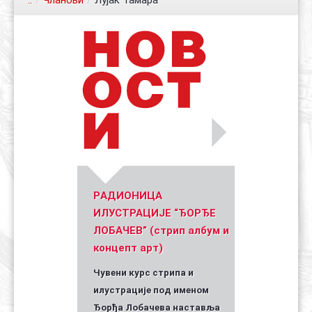
..
/
Чланови
/
Лујак Тамара
Контакт
Органи
Хол славе
Уметник стрипа и духа Геза Шетет
In memoriam: Зоран Ковачев
(Биографија и стрипографија)
2025)
PАДИОНИЦА
ИЛУСТРАЦИЈЕ “ЂОРЂЕ
ЛОБАЧЕВ” (стрип албум и
концепт арт)
Чувени курс стрипа и
илустрације под именом
Ђорђа Лобачева наставља