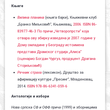
Књиге
Вилина планина
(књига бајки), Књижевни клуб
„Бранко Миљковић“, Књажевац,
2006.
ISBN 86-
83977-46-3 По причи „Четворопрсти“ која
отвара ову збирку изведена је 2007. године у
Дому омладине у Београду истоимена
представа Драмског студија „Алиса“
(сценарио Богдан Чургуз, продуцент Драгана
Стојиљковић).
Речник страха
(лексикон), Друштво за
афирмацију културе „Пресинг“, Младеновац,
2014.
ISBN 978-86-6341-059-6
Антологије и избори
Нова српска СФ и ОФФ прича
(1999) и зборницима