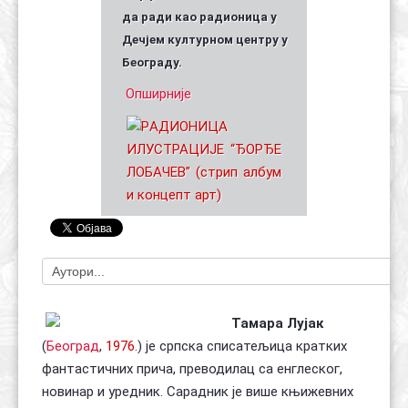
да ради као радионица у
Дечјем културном центру у
Београду.
Опширније
Тамара Лујак
(
Београд
,
1976
.) је српска списатељица кратких
фантастичних прича, преводилац са енглеског,
новинар и уредник. Сарадник је више књижевних