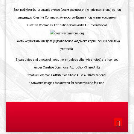
Биографије и фотографије аутора (осим ако другачије није назначено) су под
лиценцом Creative Commons: Ауторство-Делити под истим условима
Creative Commons Attribution-Share Alike 4.0 International
• За слике уметничких дела је дозвољено академско коришћење и поштена
употреба.
Biographies and photos of the authors (unless otherwise noted) are licensed
under Creative Commons: Attribution-Share Alike
Creative Commons Attribution-Share Alike 4.0 International
• Artworks images are allowed for academic and fair use.