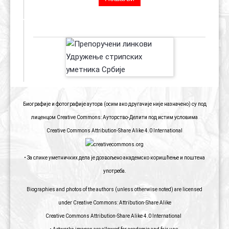
ПРЕПОРУЧЕНИ ЛИНКОВИ
Биографије и фотографије аутора (осим ако другачије није назначено) су под
лиценцом Creative Commons: Ауторство-Делити под истим условима
Creative Commons Attribution-Share Alike 4.0 International
• За слике уметничких дела је дозвољено академско коришћење и поштена
употреба.
Biographies and photos of the authors (unless otherwise noted) are licensed
under Creative Commons: Attribution-Share Alike
Creative Commons Attribution-Share Alike 4.0 International