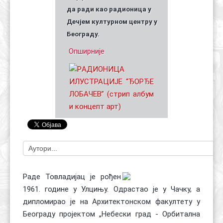
да ради као радионица у
Дечјем културном центру у
Београду.
Опширније
Раде Товладијац је рођен
1961. године у Улцињу. Одрастао је у Чачку, а
дипломирао је на Архитектонском факултету у
Београду пројектом „Небески град - Орбитална