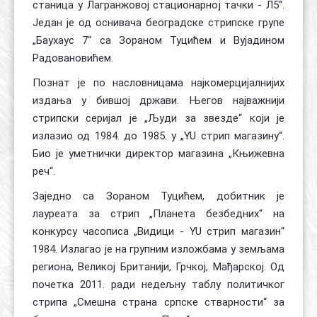
станица у Лагранжовој стационарној тачки - Л5“.
Један је од оснивача београдске стрипске групе
„Баухаус 7“ са Зораном Туцићем и Вујадином
Радовановићем.
Познат је по насловницама најкомерцијалнијих
издања у бившој држави. Његов најважнији
стрипски серијал је „Људи за звезде“ који је
излазио од 1984. до 1985. у „YU стрип магазину“.
Био је уметнички директор магазина „Књижевна
реч“.
Заједно са Зораном Туцићем, добитник је
лауреата за стрип „Планета безбедних“ на
конкурсу часописа „Видици - YU стрип магазин“
1984. Излагао је на групним изложбама у земљама
региона, Великој Британији, Грчкој, Мађарској. Од
почетка 2011. ради недељну таблу политичког
стрипа „Смешна страна српске стварности“ за