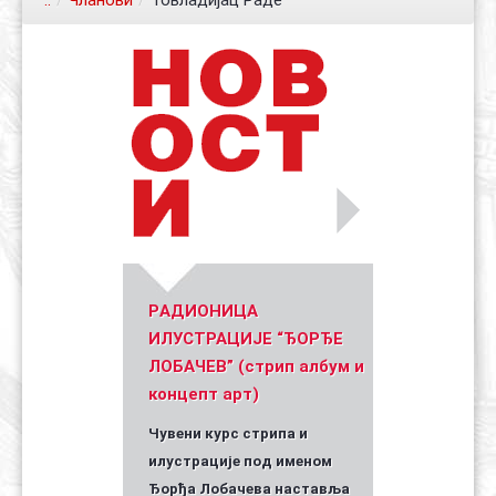
..
/
Чланови
/
Товладијац Раде
Контакт
Органи
Хол славе
Уметник стрипа и духа Геза Шетет
In memoriam: Зоран Ковачев
(Биографија и стрипографија)
2025)
PАДИОНИЦА
ИЛУСТРАЦИЈЕ “ЂОРЂЕ
ЛОБАЧЕВ” (стрип албум и
концепт арт)
Чувени курс стрипа и
илустрације под именом
Ђорђа Лобачева наставља