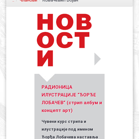
..
/
Чланови
/
Ковачевић Бојан
Контакт
Органи
Хол славе
Уметник стрипа и духа Геза Шетет
In memoriam: Зоран Ковачев
(Биографија и стрипографија)
2025)
PАДИОНИЦА
ИЛУСТРАЦИЈЕ “ЂОРЂЕ
ЛОБАЧЕВ” (стрип албум и
концепт арт)
Чувени курс стрипа и
илустрације под именом
Ђорђа Лобачева наставља