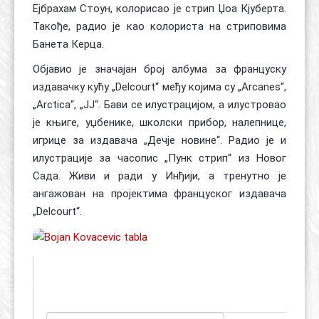
Ејбрахам Стоун, колорисао је стрип Џоа Кјуберта.
Такође, радио је као колориста на стриповима
Банета Керца.
Објавио је значајан број албума за француску
издавачку кућу „Delcourt“ међу којима су „Arcanes“,
„Arctica“, „JJ“. Бави се илустрацијом, а илустровао
је књиге, уџбенике, школски прибор, налепнице,
игрице за издавача „Дечје новине“. Радио је и
илустрације за часопис „Пунк стрип“ из Новог
Сада. Живи и ради у Инђији, а тренутно је
ангажован на пројектима француског издавача
„Delcourt“.
ЧЛАНОВИ УДРУЖЕЊА