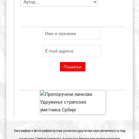
ПРИЈАВА ЗА E-MAIL ЛИСТУ
ПРЕПОРУЧЕНИ ЛИНКОВИ
Биографије и фотографије аутора (осим ако другачије није назначено) су под
лиценцом Creative Commons: Ауторство-Делити под истим условима