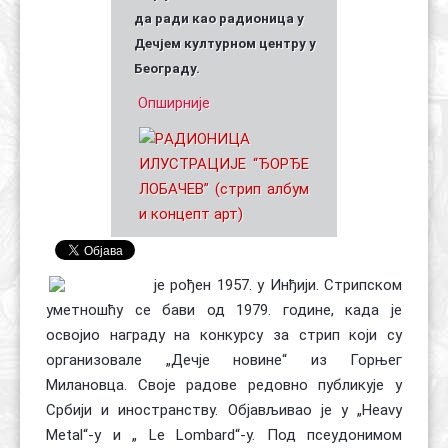
да ради као радионица у
Дечјем културном центру у
Београду.
Опширније
је рођен 1957. у Инђији. Стрипском
уметношћу се бави од 1979. године, када је
освојио награду на конкурсу за стрип који су
организовале „Дечје новине“ из Горњег
Милановца. Своје радове редовно публикује у
Србији и иностранству. Објављивао је у „Heavy
Metal“-у и „ Le Lombard“-у. Под псеудонимом