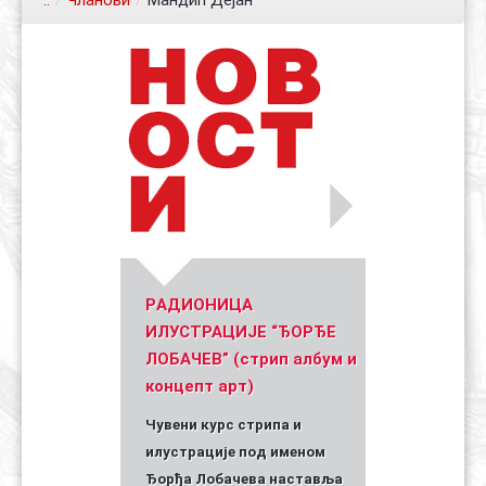
..
/
Чланови
/
Мандић Дејан
Контакт
Органи
Хол славе
Уметник стрипа и духа Геза Шетет
In memoriam: Зоран Ковачев
(Биографија и стрипографија)
2025)
PАДИОНИЦА
ИЛУСТРАЦИЈЕ “ЂОРЂЕ
ЛОБАЧЕВ” (стрип албум и
концепт арт)
Чувени курс стрипа и
илустрације под именом
Ђорђа Лобачева наставља