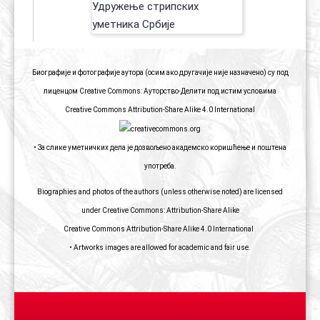
Биографије и фотографије аутора (осим ако другачије није назначено) су под
лиценцом Creative Commons: Ауторство-Делити под истим условима
Creative Commons Attribution-Share Alike 4.0 International
• За слике уметничких дела је дозвољено академско коришћење и поштена
употреба.
Biographies and photos of the authors (unless otherwise noted) are licensed
under Creative Commons: Attribution-Share Alike
Creative Commons Attribution-Share Alike 4.0 International
• Artworks images are allowed for academic and fair use.