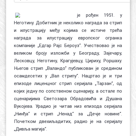
је рођен 1951. у
Неготину. Добитник је неколико награда за стрип
и илустрацију међу којима се истиче трећа
награда за илустрацију европског огранка
компаније „Едгар Рајс Бероуз“. Учествовао је на
великом броју изложби у Београду, Зајечару,
Лесковцу, Неготину, Крагујевцу, Цириху, Роршаху.
Његов стрип „Валандо“ публикован је средином
осамдесетих у „Вал стрипу“. Нацртао је и три
епизоде лиценцног стрип серијала „Тарзан“, од
којих једну по сопственом сценарију, а остале по
сценаријима Светозара Обрадовића и Душана
Вукојева. Урадио је читав низ епизода серијала
„Нинђа“ и стрип „Ненад“ за „Дечје новине“.
Почетком двехиљадитих, радио је на серијалу
„Дивља магија“.