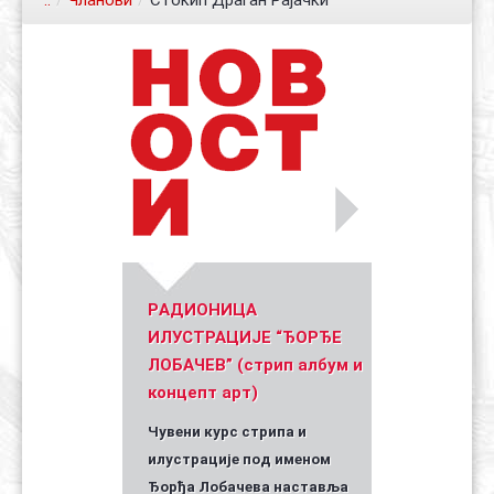
..
/
Чланови
/
Стокић Драган Рајачки
Контакт
Органи
Хол славе
Уметник стрипа и духа Геза Шетет
In memoriam: Зоран Ковачев
(Биографија и стрипографија)
2025)
PАДИОНИЦА
ИЛУСТРАЦИЈЕ “ЂОРЂЕ
ЛОБАЧЕВ” (стрип албум и
концепт арт)
Чувени курс стрипа и
илустрације под именом
Ђорђа Лобачева наставља