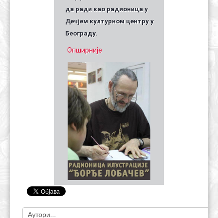
да ради као радионица у
Дечјем културном центру у
Београду.
Опширније