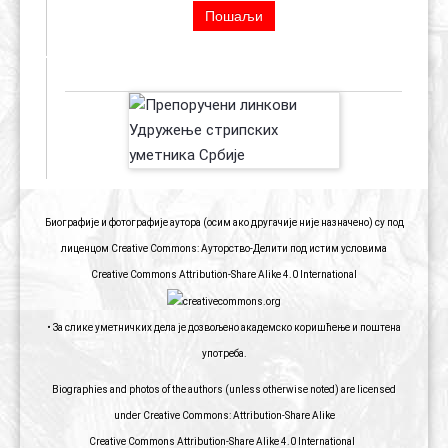
ПРЕПОРУЧЕНИ ЛИНКОВИ
Биографије и фотографије аутора (осим ако другачије није назначено) су под
лиценцом Creative Commons: Ауторство-Делити под истим условима
Creative Commons Attribution-Share Alike 4.0 International
• За слике уметничких дела је дозвољено академско коришћење и поштена
употреба.
Biographies and photos of the authors (unless otherwise noted) are licensed
under Creative Commons: Attribution-Share Alike
Creative Commons Attribution-Share Alike 4.0 International