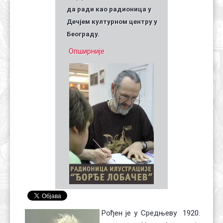
да ради као радионица у
Дечјем културном центру у
Београду.
Опширније
Рођен је у Средњеву 1920.