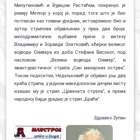
Милутиновић и Вујицом Ристићем, покренуо је
ревију
Метеор
у којој је, поред тога што је био
потписан као главни уредник, истовремено био и
аутор стрипова објављених у прва два броја:
мелодраматичне љубавне приче о витезу
Владимиру и Зораиди Златковић, кћерки великог
војводе Оливера из доба Стефана Високог, под
насловом „Велики војвода Оливер“, и
авантуристичког стрипа „Син малајских острва“.
Током педесетих, Недељковић је објавио још два
краћа стрипа; у једном македонском дечјем листу
изашао му је стрип „Црвената стрела“, а према
народној бајци урадио је стрип „Браћа“.
Здравко Зупан