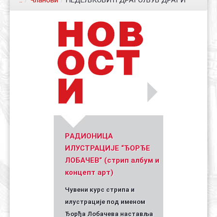
..
/
Чланови
/
НЕДЕЉКОВИЋ ДРАГОЉУБ ДРАГИ
Контакт
Органи
Хол славе
Уметник стрипа и духа Геза Шетет
In memoriam: Зоран Ковачев
(Биографија и стрипографија)
2025)
PАДИОНИЦА
ИЛУСТРАЦИЈЕ “ЂОРЂЕ
ЛОБАЧЕВ” (стрип албум и
концепт арт)
Чувени курс стрипа и
илустрације под именом
Ђорђа Лобачева наставља