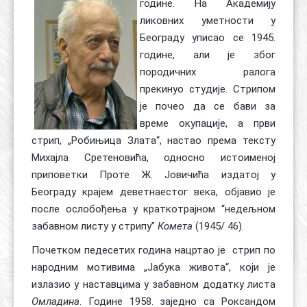
године. На Академију
ликовних уметности у
Београду уписао се 1945.
године, али је због
породичних ралога
прекинуо студије. Стрипом
је почео да се бави за
време окупације, а први
стрип, „Робињица Злата“, настао према тексту
Михајла Сретеновића, односно истоименој
приповетки Проте Ж. Јовичића издатој у
Београду крајем деветнаестог века, објавио је
после ослобођења у краткотрајном “недељном
забавном листу у стрипу”
Комета
(1945/ 46).
Почетком педесетих година нацртао је стрип по
народним мотивима „Јабука живота“, који је
излазио у наставцима у забавном додатку листа
Омладина
. Године 1958. заједно са Роксандом