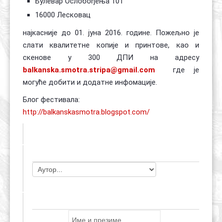
Булевар Ослобођења 101
16000 Лесковац
најкасније до 01. јуна 2016. године. Пожељно је
слати квалитетне копије и принтове, као и
скенове у 300 ДПИ на адресу
balkanska.smotra.stripa@gmail.com
где је
могуће добити и додатне инфомације.
Блог фестивала:
http://balkanskasmotra.blogspot.com/
ЧЛАНОВИ УДРУЖЕЊА
ПРИЈАВА ЗА E-MAIL ЛИСТУ