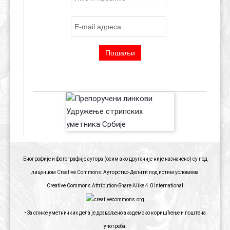
ПРЕПОРУЧЕНИ ЛИНКОВИ
Биографије и фотографије аутора (осим ако другачије није назначено) су под
лиценцом Creative Commons: Ауторство-Делити под истим условима
Creative Commons Attribution-Share Alike 4.0 International
• За слике уметничких дела је дозвољено академско коришћење и поштена
употреба.