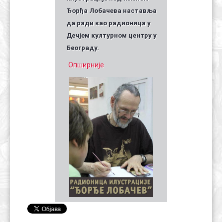
Ђорђа Лобачева наставља
да ради као радионица у
Дечјем културном центру у
Београду.
Опширније