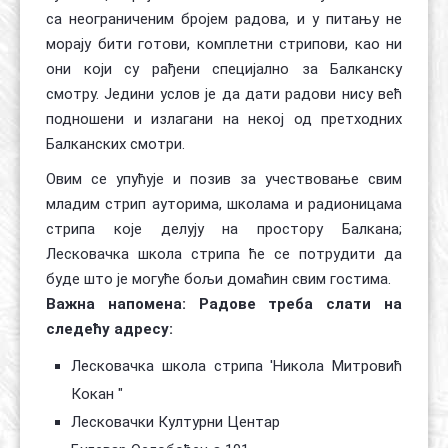
са неограниченим бројем радова, и у питању не
морају бити готови, комплетни стрипови, као ни
они који су рађени специјално за Балканску
смотру. Једини услов је да дати радови нису већ
подношени и излагани на некој од претходних
Балканских смотри.
Овим се упућује и позив за учествовање свим
младим стрип ауторима, школама и радионицама
стрипа које делују на простору Балкана;
Лесковачка школа стрипа ће се потрудити да
буде што је могуће бољи домаћин свим гостима.
Важна напомена: Радове треба слати на
следећу адресу:
Лесковачка школа стрипа 'Никола Митровић
Кокан "
Лесковачки Културни Центар