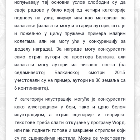
испуњавају тај основни услов слободни су да
своје радове у било којој од четири категорије
поднесу на увид жирију, или као материјал за
излагање (излагати могу и старији аутори, што је
и пожељно у циљу пружања примера млађим
колегама, али не могу ући у конкуренцију за
доделу награда). За награде могу конкурисати
само стрип аутори са простора Балкана, али
излагати могу аутори из читавог света (на
седамнаестој Балканској смотри 2015.
учестовали су, на пример, аутори из 36 земаља са
6 континената).
У категорији илустрације могуће је конкурисати
како илустрацијом у боји, тако и црно белом
илустрацијом, а стрип сценарије и теоријске
текстове треба слати откуцане у програму Wорд,
или пак поднети готове и завршене стрипове који
су по сценаријима настали. Може се учестовати