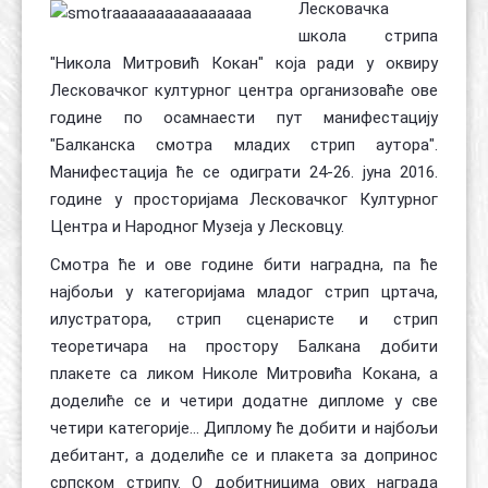
Лесковачка
школа стрипа
"Никола Митровић Кокан" која ради у оквиру
Лесковачког културног центра организоваће ове
године по осамнаести пут манифестацију
"Балканска смотра младих стрип аутора".
Манифестација ће се одиграти 24-26. јуна 2016.
године у просторијама Лесковачког Културног
Центра и Народног Музеја у Лесковцу.
Смотра ће и ове године бити наградна, па ће
најбољи у категоријама младог стрип цртача,
илустратора, стрип сценаристе и стрип
теоретичара на простору Балкана добити
плакете са ликом Николе Митровића Кокана, а
доделиће се и четири додатне дипломе у све
четири категорије... Диплому ће добити и најбољи
дебитант, а доделиће се и плакета за допринос
српском стрипу. О добитницима ових награда