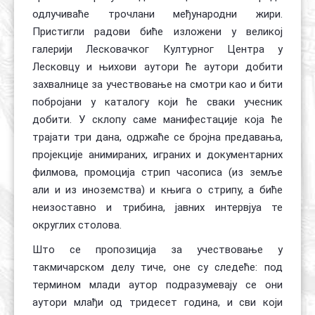
одлучиваће трочлани међународни жири.
Пристигли радови биће изложени у великој
галерији Лесковачког Културног Центра у
Лесковцу и њихови аутори ће аутори добити
захвалнице за учествовање на смотри као и бити
побројани у каталогу који ће сваки учесник
добити. У склопу саме манифестације која ће
трајати три дана, одржаће се бројна предавања,
пројекције анимираних, играних и документарних
филмова, промоција стрип часописа (из земље
али и из иноземства) и књига о стрипу, а биће
неизоставно и трибина, јавних интервјуа те
округлих столова.
Што се пропозиција за учествовање у
такмичарском делу тиче, оне су следеће: под
термином млади аутор подразумевају се они
аутори млађи од тридесет година, и сви који