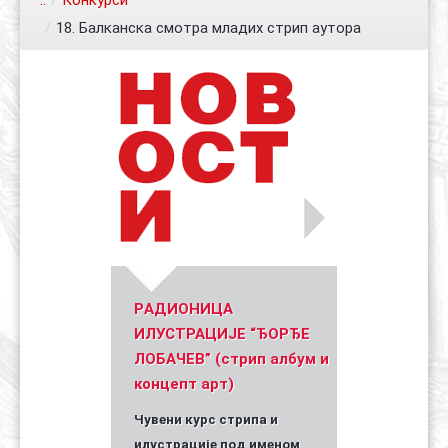
..
/
Конкурси
/
18. Балканска смотра младих стрип аутора
Контакт
Органи
Хол славе
Уметник стрипа и духа Геза Шетет
In memoriam: Зоран Ковачев
(Биографија и стрипографија)
2025)
PАДИОНИЦА
ИЛУСТРАЦИЈЕ “ЂОРЂЕ
ЛОБАЧЕВ” (стрип албум и
концепт арт)
Чувени курс стрипа и
илустрације под именом