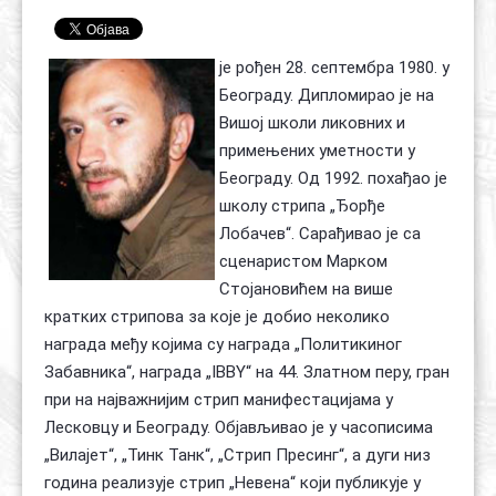
Контакт
Органи
Хол славе
је рођен 28. септембра 1980. у
Београду. Дипломирао је на
Вишој школи ликовних и
примењених уметности у
Београду. Од 1992. похађао је
школу стрипа „Ђорђе
Лобачев“. Сарађивао је са
сценаристом Марком
Стојановићем на више
кратких стрипова за које је добио неколико
награда међу којима су награда „Политикиног
Забавника“, награда „IBBY“ на 44. Златном перу, гран
при на најважнијим стрип манифестацијама у
Лесковцу и Београду. Објављивао је у часописима
„Вилајет“, „Тинк Танк“, „Стрип Пресинг“, а дуги низ
година реализује стрип „Невена“ који публикује у