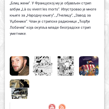
„Блиц жени“. У Француској му је објављен стрип
албум „Là ou vivent les morts“. Илустровао је многе
књиге за „Народну књигу“, „Пчелицу“, „Завод за
Уџбенике“. Члан је стрипске радионице „Ђорђе
Лобачев“ која окупља младе београдске стрип
уметнике.