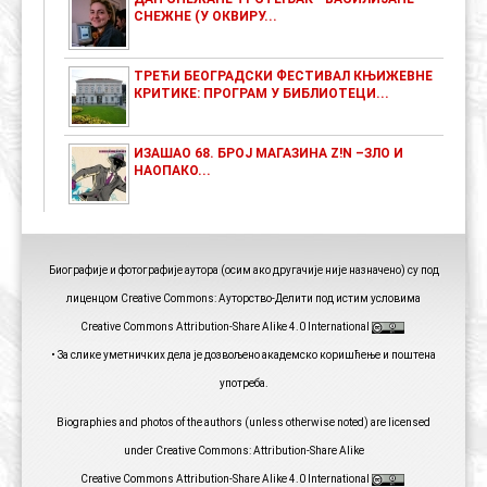
СНЕЖНЕ (У ОКВИРУ...
ТРЕЋИ БЕОГРАДСКИ ФЕСТИВАЛ КЊИЖЕВНЕ
КРИТИКЕ: ПРОГРАМ У БИБЛИОТЕЦИ...
ИЗАШАО 68. БРОЈ МАГАЗИНА Z!N –ЗЛО И
НАОПАКО...
Биографије и фотографије аутора (осим ако другачије није назначено) су под
лиценцом Creative Commons: Ауторство-Делити под истим условима
Creative Commons Attribution-Share Alike 4.0 International
• За слике уметничких дела је дозвољено академско коришћење и поштена
употреба.
Biographies and photos of the authors (unless otherwise noted) are licensed
under Creative Commons: Attribution-Share Alike
Creative Commons Attribution-Share Alike 4.0 International