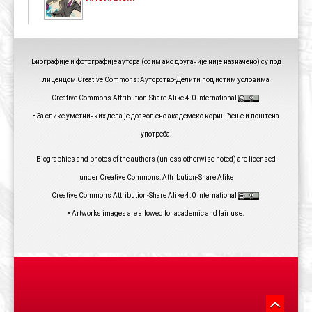
Биографије и фотографије аутора (осим ако другачије није назначено) су под
лиценцом Creative Commons: Ауторство-Делити под истим условима
Creative Commons Attribution-Share Alike 4.0 International
• За слике уметничких дела је дозвољено академско коришћење и поштена
употреба.
Biographies and photos of the authors (unless otherwise noted) are licensed
under Creative Commons: Attribution-Share Alike
Creative Commons Attribution-Share Alike 4.0 International
• Artworks images are allowed for academic and fair use.