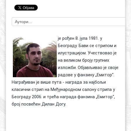
Контакт
Органи
Хол славе
је рођен 8. јула 1981. у
Београду. Бави се стрипом и
илустрацијом. Учествовао је
на великом броју групних
изложби. Објављивао је своје
радове у фанзину „Емитор“.
Награђиван је више пута - награда за најбољи
класични стрип на Међународном салону стрипа у
Београду 2006. и трећа награда фанзина „Емитор“,
број посвећен Дилан Догу.