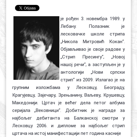
Контакт
Органи
Хол славе
је рођен 3. новембра 1989. у
Лебану. Полазник је
лесковачке школе стрипа
„Никола Митровић Кокан“.
Објављивао је своје радове у
„Стрип Пресингу“, „Новој
нашој речи“, а заступљен је у
антологији „Нови српски
стрип“ из 2009. Излагао је на
групним изложбама у Лесковцу, Београду,
Крагујевцу, Зајечару, Зрењанину, Ваљеву, Крушевцу,
Македонији. Цртач је већег дела петог албума
серијала „Вековници“. Добитник је награде за
најбољег дебитанта на Балканској смотри у
Лесковцу 2006. и дипломе за најбољег стрип
цртача на истој манифестацији пет година касније