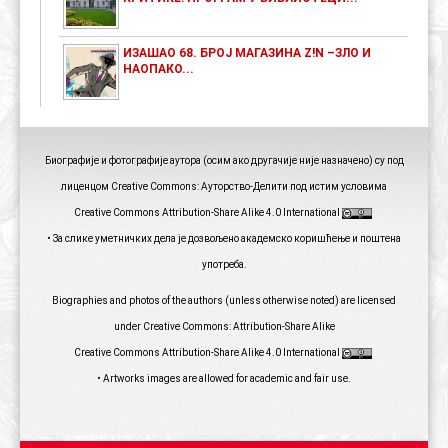
ИЗАШАО 68. БРОЈ МАГАЗИНА Z!N –ЗЛО И
НАОПАКО...
Биографије и фотографије аутора (осим ако другачије није назначено) су под
лиценцом Creative Commons: Ауторство-Делити под истим условима
Creative Commons Attribution-Share Alike 4.0 International
• За слике уметничких дела је дозвољено академско коришћење и поштена
употреба.
Biographies and photos of the authors (unless otherwise noted) are licensed
under Creative Commons: Attribution-Share Alike
Creative Commons Attribution-Share Alike 4.0 International
• Artworks images are allowed for academic and fair use.