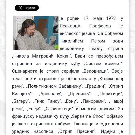
Контакт
Органи
Хол славе
је рођен 17. маја 1978. у
Лесковцу. Професор је
енглеског језика. Са Срђаном
Николићем Пеком води
лесковачку школу стрипа
„Никола Митровић Кокан“. Бави се превођењем
стрипова за издавачку кућу „Систем комикс“.
Сценариста је стрип серијала „Вековници“. Своје
текстове и стрипове је објављивао у „Књижевној
речи“, „Политикином Забавнику“, „Градини“, „Стрип
Вилајету“, „Арсеналу“, „Пресингу“, „Политици“,
„Багеру“, „Тинк Танку“, „Еону“, „Панорами“, „Нашој
речи“, „Енеји“, „Стрипотеци“ и многим другим. За
француску издавачку кућу „Septieme Choc“ објавио
је шест стрипских албума. Главни је и одговорни
уредник часописа „Стрип Пресинг“. Идејни је