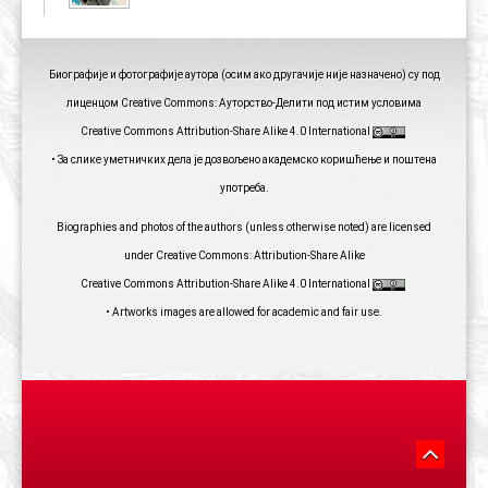
Биографије и фотографије аутора (осим ако другачије није назначено) су под
лиценцом Creative Commons: Ауторство-Делити под истим условима
Creative Commons Attribution-Share Alike 4.0 International
• За слике уметничких дела је дозвољено академско коришћење и поштена
употреба.
Biographies and photos of the authors (unless otherwise noted) are licensed
under Creative Commons: Attribution-Share Alike
Creative Commons Attribution-Share Alike 4.0 International
• Artworks images are allowed for academic and fair use.