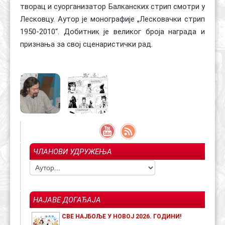
творац и суорганизатор Балканских стрип смотри у
Лесковцу. Аутор је монографије „Лесковачки стрип
1950-2010“. Добитник је великог броја награда и
признања за свој сценаристички рад.
ЧЛАНОВИ УДРУЖЕЊА
НАЈАВЕ ДОГАЂАЈА
СВЕ НАЈБОЉЕ У НОВОЈ 2026. ГОДИНИ!