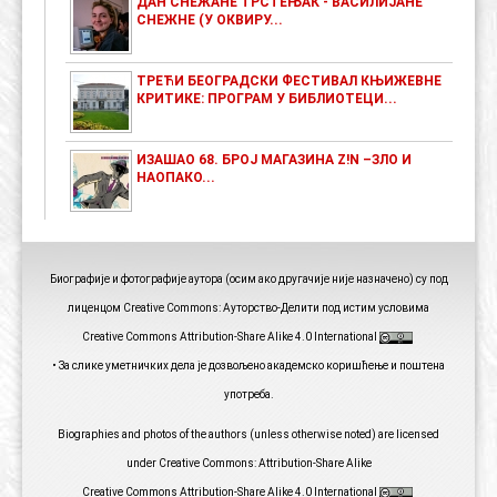
ДАН СНЕЖАНЕ ТРСТЕЊАК - ВАСИЛИЈАНЕ
СНЕЖНЕ (У ОКВИРУ...
ТРЕЋИ БЕОГРАДСКИ ФЕСТИВАЛ КЊИЖЕВНЕ
КРИТИКЕ: ПРОГРАМ У БИБЛИОТЕЦИ...
ИЗАШАО 68. БРОЈ МАГАЗИНА Z!N –ЗЛО И
НАОПАКО...
Биографије и фотографије аутора (осим ако другачије није назначено) су под
лиценцом Creative Commons: Ауторство-Делити под истим условима
Creative Commons Attribution-Share Alike 4.0 International
• За слике уметничких дела је дозвољено академско коришћење и поштена
употреба.
Biographies and photos of the authors (unless otherwise noted) are licensed
under Creative Commons: Attribution-Share Alike
Creative Commons Attribution-Share Alike 4.0 International