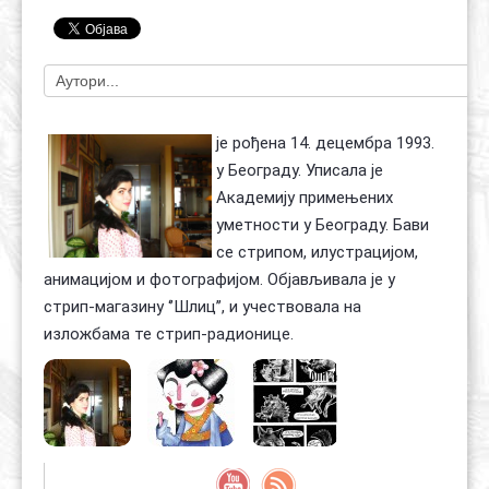
Контакт
Органи
Хол славе
је рођена 14. децембра 1993.
у Београду. Уписала је
Академију примењених
уметности у Београду. Бави
се стрипом, илустрацијом,
анимацијом и фотографијом. Објављивала је у
стрип-магазину ‘’Шлиц’’, и учествовала на
изложбама те стрип-радионице.