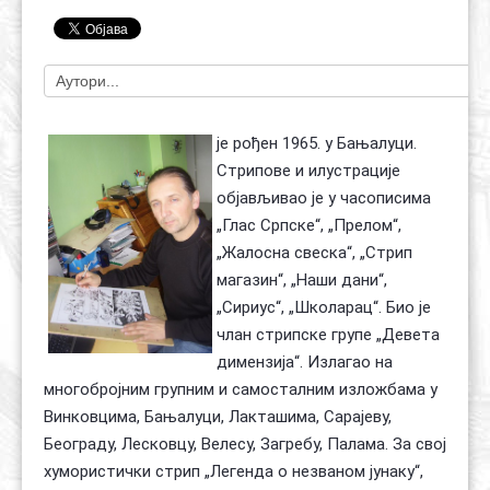
Контакт
Органи
Хол славе
је рођен 1965. у Бањалуци.
Стрипове и илустрације
објављивао је у часописима
„Глас Српске“, „Прелом“,
„Жалосна свеска“, „Стрип
магазин“, „Наши дани“,
„Сириус“, „Школарац“. Био је
члан стрипске групе „Девета
димензија“. Излагао на
многобројним групним и самосталним изложбама у
Винковцима, Бањалуци, Лакташима, Сарајеву,
Београду, Лесковцу, Велесу, Загребу, Палама. За свој
хумористички стрип „Легенда о незваном јунаку“,