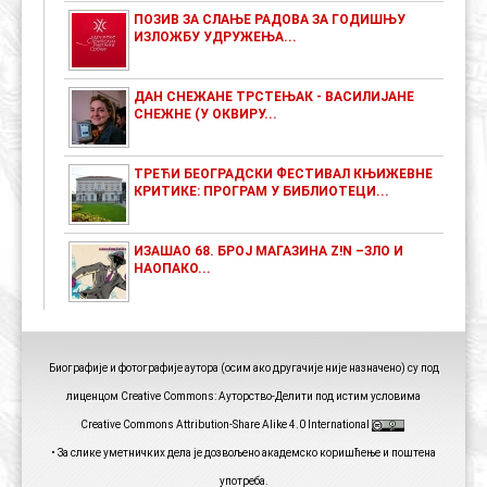
ПОЗИВ ЗА СЛАЊЕ РАДОВА ЗА ГОДИШЊУ
ИЗЛОЖБУ УДРУЖЕЊА...
ДАН СНЕЖАНЕ ТРСТЕЊАК - ВАСИЛИЈАНЕ
СНЕЖНЕ (У ОКВИРУ...
ТРЕЋИ БЕОГРАДСКИ ФЕСТИВАЛ КЊИЖЕВНЕ
КРИТИКЕ: ПРОГРАМ У БИБЛИОТЕЦИ...
ИЗАШАО 68. БРОЈ МАГАЗИНА Z!N –ЗЛО И
НАОПАКО...
Биографије и фотографије аутора (осим ако другачије није назначено) су под
лиценцом Creative Commons: Ауторство-Делити под истим условима
Creative Commons Attribution-Share Alike 4.0 International
• За слике уметничких дела је дозвољено академско коришћење и поштена
употреба.