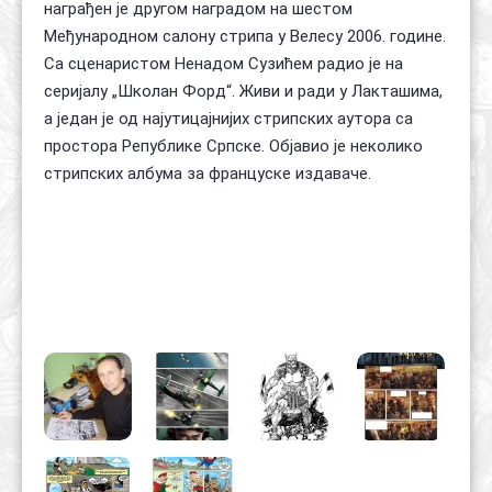
награђен је другом наградом на шестом
Међународном салону стрипа у Велесу 2006. године.
Са сценаристом Ненадом Сузићем радио је на
серијалу „Школан Форд“. Живи и ради у Лакташима,
а један је од најутицајнијих стрипских аутора са
простора Републике Српске. Објавио је неколико
стрипских албума за француске издаваче.