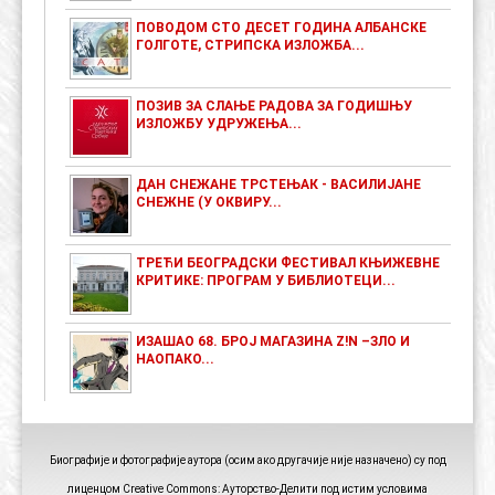
ПОВОДОМ СТО ДЕСЕТ ГОДИНА АЛБАНСКЕ
ГОЛГОТЕ, СТРИПСКА ИЗЛОЖБА...
ПОЗИВ ЗА СЛАЊЕ РАДОВА ЗА ГОДИШЊУ
ИЗЛОЖБУ УДРУЖЕЊА...
ДАН СНЕЖАНЕ ТРСТЕЊАК - ВАСИЛИЈАНЕ
СНЕЖНЕ (У ОКВИРУ...
ТРЕЋИ БЕОГРАДСКИ ФЕСТИВАЛ КЊИЖЕВНЕ
КРИТИКЕ: ПРОГРАМ У БИБЛИОТЕЦИ...
ИЗАШАО 68. БРОЈ МАГАЗИНА Z!N –ЗЛО И
НАОПАКО...
Биографије и фотографије аутора (осим ако другачије није назначено) су под
лиценцом Creative Commons: Ауторство-Делити под истим условима