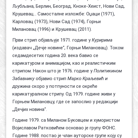
Љубљана, Берлин, Београд, Кноке-Хеист, Нови Сад,
Крушевац… Самосталне изложбе: Оџаци (1971),
Карловац (1973), Нови Сад (1974), Горњи
Милановац (1996) и Крушевац (2011).
Први стрип објављује 1971. године у
Куририма
(издавач „Дечје новине“, Горњи Милановац). Током
седамдесетих година 20. века бавио се
карикатуром и анимацијом, као и реалистичким
стрипом. Након што је 1976. године у
Политикином
Забавнику
објавио стрип
Марко Краљевић и
дружина
скоро у потпуности се окреће
карикатуралном стрипу. Од 1979. године живи у
Горњем Милановцу, где се запослио у редакцији
„Дечјих новина“.
Године 1979. са Миланом Буковцем и хумористом
Војиславом Ратковићем основао је групу ФОНС.
Године 1988. постао је члан ауторске групе коју су