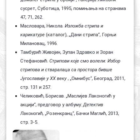
сусрет, Суботица, 1995, помињања на странама
47, 71, 262.
Масловара, Никола.
Изложба стрипа и
карикатуре
(каталог), „Дани стрипа“, Горњи
Милановац, 1996.
Тамбурић Живојин, Зупан Здравко и Зоран
Стефановић.
Стрипови које смо волели: Избор
стрипова и стваралаца са простора бивше
Југославије у XX веку
, „Омнибус“, Београд, 2011,
стр. 131 и 257.
Челиковић, Борисав. „Маслијев Лаконогић у
акцији“, предговор у албуму:
Детектив
Лаконогић,
„Розенкранц“, Бачки Маглић, 2013,
стр. 3-5.