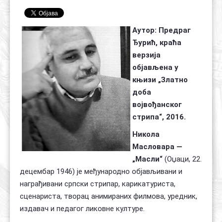
Контакт
Органи
Хол славе
Аутор: Предраг
Ђурић, краћа
верзија
објављена у
књизи „Златно
доба
војвођанског
стрипа“, 2016.
Никола
Масловара
—
„Масли“
(Оџаци, 22.
децембар 1946) је међународно објављивани и
награђивани српски стрипар, карикатуриста,
сценариста, творац анимираних филмова, уредник,
издавач и педагог ликовне културе.