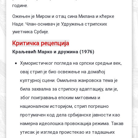
године.
Ожењен је Миром и отац сина Милана и кћерке
Наде. Члан-оснивач је Удружења стрипских
уметника Србије.
Критичка рецепција
Краљевић Марко и дружина (1976)
Хумористичког погледа на српски средњи век,
овај стрип је био освежење на домаћој
културној сцени. Омиљена жанровска тема је
била захвална за стрипску адаптацију, али је,
због поигравања епским митовима и
националном историјом, стрип погрешно
протумачен код дела србијанске јавности као
намерна идеолошка провокација режима. Такав
утисак је изгледа проистекао из тадашњих