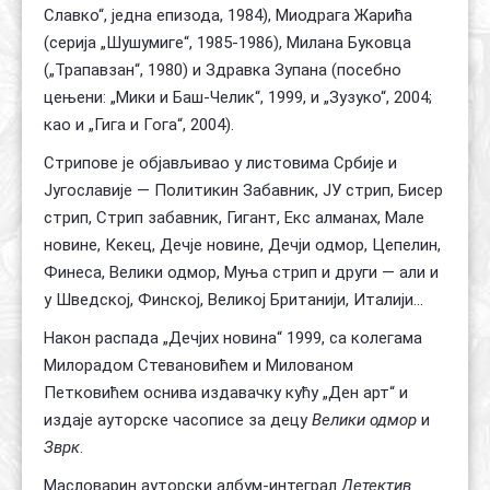
Славко“, једна епизода, 1984), Миодрага Жарића
(серија „Шушумиге“, 1985-1986), Милана Буковца
(„Трапавзан“, 1980) и Здравка Зупана (посебно
цењени: „Мики и Баш-Челик“, 1999, и „Зузуко“, 2004;
као и „Гига и Гога“, 2004).
Стрипове је објављивао у листовима Србије и
Југославије — Политикин Забавник, ЈУ стрип, Бисер
стрип, Стрип забавник, Гигант, Екс алманах, Мале
новине, Кекец, Дечје новине, Дечји одмор, Цепелин,
Финеса, Велики одмор, Муња стрип и други — али и
у Шведској, Финској, Великој Британији, Италији...
Након распада „Дечјих новина“ 1999, са колегама
Милорадом Стевановићем и Милованом
Петковићем оснива издавачку кућу „Ден арт“ и
издаје ауторске часописе за децу
Велики одмор
и
Зврк
.
Масловарин ауторски албум-интеграл
Детектив