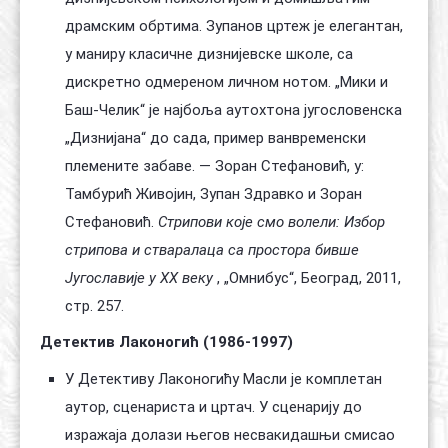
драмским обртима. Зупанов цртеж је елегантан,
у маниру класичне дизнијевске школе, са
дискретно одмереном личном нотом. „Мики и
Баш-Челик“ је најбоља аутохтона југословенска
„Дизнијана“ до сада, пример ванвременски
племените забаве. — Зоран Стефановић, у:
Тамбурић Живојин, Зупан Здравко и Зоран
Стефановић.
Стрипови које смо волели: Избор
стрипова и стваралаца са простора бивше
Југославије у XX веку
, „Омнибус“, Београд, 2011,
стр. 257.
Детектив Лаконогић (1986-1997)
У Детективу Лаконогићу Масли је комплетан
аутор, сценариста и цртач. У сценарију до
изражаја долази његов несвакидашњи смисао