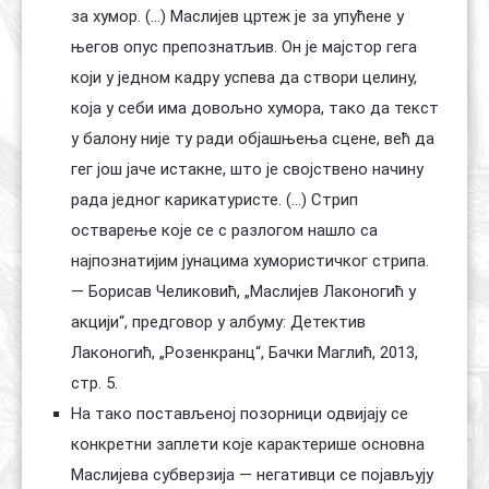
за хумор. (…) Маслијев цртеж је за упућене у
његов опус препознатљив. Он је мајстор гега
који у једном кадру успева да створи целину,
која у себи има довољно хумора, тако да текст
у балону није ту ради објашњења сцене, већ да
гег још јаче истакне, што је својствено начину
рада једног карикатуристе. (…) Стрип
остварење које се с разлогом нашло са
најпознатијим јунацима хумористичког стрипа.
— Борисав Челиковић, „Маслијев Лаконогић у
акцији“, предговор у албуму: Детектив
Лаконогић, „Розенкранц“, Бачки Маглић, 2013,
стр. 5.
На тако постављеној позорници одвијају се
конкретни заплети које карактерише основна
Маслијева субверзија — негативци се појављују