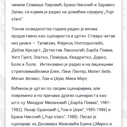
чинили Славиша Ћировић, Брана Николић и Здравко
Зупан, са којима је радио на домаћем серијалу „Yupi
stars“.
Током осамдесетих година радио је веома
продуктивно као сценариста и цртач. Ствара читав
низ јунака — Тупавзан, Фијукси, Homoquovadis,
Дебли Кркојет, Детектив Лаконогић, Барба Плима,
Унгл Гунгл, Златко, Плавуша, Квадратко, Дарко,
Боле и Ђоле... Интензивно је радио и на лиценцним
стриповима
Велики Блек
,
Пинк Пантер
,
Мапет бебе
,
Мачак Феликс
,
Том и Џери
,
Мики Маус
.
Већином је цртао по својим сценаријима, али
повремено и по причама других сценариста као
што су: Миодраг Милановић („Барба Плима“, 1981-
1982), Лазар Одановић („Том и Џери“, 1985-1986) и
Брана Николић („Yupi stars“, 1988). Писао је
сценарије за Десимира Жижовића Буина („Мирко и