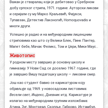
Важан је стваралац који је дебитовао у Сребрном
добу српског стрипа, 1971. године. Ауторски ликови
и серијали су му Марко Краљевић, Фијукси,
Тупавзан, Детектив Лаконогић, Homoquovadis и
многи други.
Успешно је радио и на међународним лиценцним
стриповима као што су Велики Блек, Пинк Пантер,
Мапет бебе, Мачак Феликс, Том и Џери, Мики Маус...
Животопис
У родном месту завршио је основну школу и
гимназију. У Нови Сад се доселио 1967. године, где
је завршио Вишу педагошку школу — ликовни смер.
Још као студент бавио се карикатуром коју
објављује од 1969. у новосадским листовима:
Весели свет, Индекс, Дневник
итд. Карикатуре је
излагао на међународним групним изложбама:
Атина, Зуг, Монтреал, Скопље, Габрово, Истамбул,