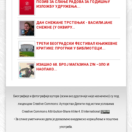
ПОЗИВ ЗА СЛАЊЕ РАДОВА ЗА ГОДИШЊУ
ИЗЛОЖБУ УДРУЖЕЊА...
ДАН СНЕЖАНЕ ТРСТЕЊАК - ВАСИЛИЈАНЕ
СНЕЖНЕ (У ОКВИРУ...
ТРЕЋИ БЕОГРАДСКИ ФЕСТИВАЛ КЊИЖЕВНЕ
КРИТИКЕ: ПРОГРАМ У БИБЛИОТЕЦИ...
ИЗАШАО 68. БРОЈ МАГАЗИНА Z!N –ЗЛО И
НАОПАКО...
Биографије и фотографије аутора (осим ако другачије није назначено) су под
лиценцом Creative Commons: Ауторство-Делити под истим условима
Creative Commons Attribution-Share Alike 4.0 International
• За слике уметничких дела је дозвољено академско коришћење и поштена
употреба.