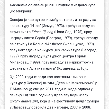
Лаконогић
објављен је 2013. године у издању куће
„Розенкранц“.
Освојио је као аутор, између осталог, и награду за
карикатуру "Икар" (Земун, 1973), трећу награду за
стрип листа
Képes Ifjúság
(Нови Сад, 1978), прву
награду листа
Борба
(Београд, 1979), трећу награду
за стрип у La Roque-d'Anthéron (Француска, 1979),
прву награду на конкурсу џез карикатуре (Београд,
1999), прву награду Културног центра Горњи
Милановац (1999), прву награду за карикатуру на
фестивалу „Златна кацига“ (Крушевац, 2010)…
Од 2002. године ради као наставник ликовне
културе у Основној школи „Десанка Максимовић“ у
Г. Милановцу, све до 2011. године, када одлази у
пензију. Од 2007. године у Краљеву води
Малу
школу анимације,
која је на фестивалу дечјег хумора
у Лазаревцу освојила две награде, 2007. и 2008.