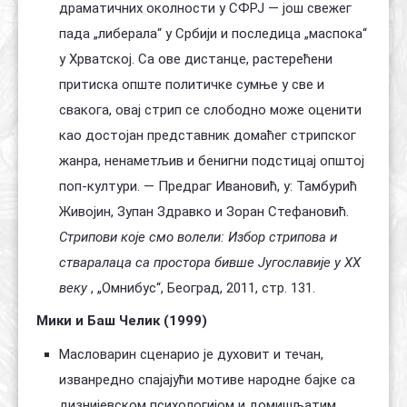
драматичних околности у СФРЈ — још свежег
пада „либерала“ у Србији и последица „маспока“
у Хрватској. Са ове дистанце, растерећени
притиска опште политичке сумње у све и
свакога, овај стрип се слободно може оценити
као достојан представник домаћег стрипског
жанра, ненаметљив и бенигни подстицај општој
поп-култури. — Предраг Ивановић, у: Тамбурић
Живојин, Зупан Здравко и Зоран Стефановић.
Стрипови које смо волели: Избор стрипова и
стваралаца са простора бивше Југославије у XX
веку
, „Омнибус“, Београд, 2011, стр. 131.
Мики и Баш Челик (1999)
Масловарин сценарио је духовит и течан,
изванредно спајајући мотиве народне бајке са
дизнијевском психологијом и домишљатим