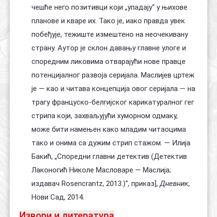
чешће него позитивци који „упадају“ у њихове
планове и кваре их. Тако је, иако правда увек
побеђује, тежиште измештено на неочекивану
страну. Аутор је склон давању главне улоге и
споредним ликовима отварајући нове правце
потенцијалног развоја серијала. Маслијев цртеж
је — као и читава концепција овог серијала — на
трагу француско-белгијског карикатуралног гег
стрипа који, захваљујући хуморном одмаку,
може бити намењен како младим читаоцима
тако и онима са дужим стрип стажом. — Илија
Бакић, „Споредни главни детектив (Детектив
Лаконогић Николе Масловаре — Маслија;
издавач Rosencrantz, 2013.)“, приказ],
Дневник
,
Нови Сад, 2014.
Извори и литература