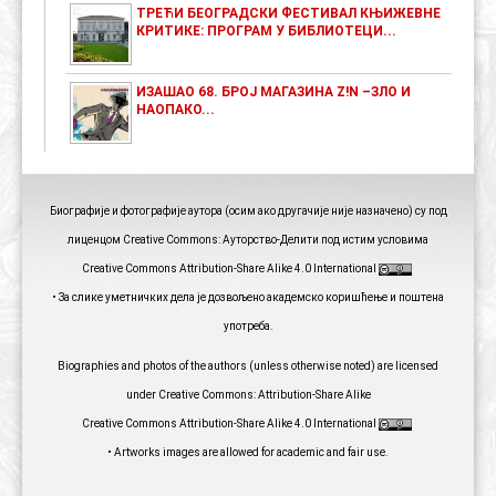
ТРЕЋИ БЕОГРАДСКИ ФЕСТИВАЛ КЊИЖЕВНЕ
КРИТИКЕ: ПРОГРАМ У БИБЛИОТЕЦИ...
ИЗАШАО 68. БРОЈ МАГАЗИНА Z!N –ЗЛО И
НАОПАКО...
Биографије и фотографије аутора (осим ако другачије није назначено) су под
лиценцом Creative Commons: Ауторство-Делити под истим условима
Creative Commons Attribution-Share Alike 4.0 International
• За слике уметничких дела је дозвољено академско коришћење и поштена
употреба.
Biographies and photos of the authors (unless otherwise noted) are licensed
under Creative Commons: Attribution-Share Alike
Creative Commons Attribution-Share Alike 4.0 International
• Artworks images are allowed for academic and fair use.