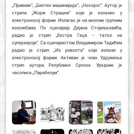
„Правник“, „Билтен машинијаде“, „Носорог“. Аутор је
стрипа „Жорж Страшни“ који је излазио у
електронској форми. Излагао је на многим групним
изложбама. По сценарију Дејана Стојиљковића,
радио је стрип „Екстра Геџа - татко на
суперхероји“. Са сценаристом Владимиром Тадићем
радио је стрип „Из револта“ који излази у
електронској форми. Активан је члан Удружења
стрип аутора Републике Српске. Уредник је
часописа „Парабелум“.