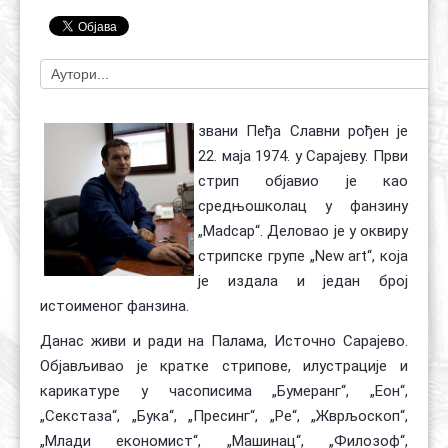
Контакт
Органи
Хол славе
звани Пeђа Славни рођен је
22. маја 1974. у Сарајеву. Први
стрип објавио је као
средњошколац у фанзину
„Madcap“. Деловао је у оквиру
стрипске групе „New art“, која
је издала и један број
истоименог фанзина.
Данас живи и ради на Палама, Источно Сарајево.
Објављивао је кратке стрипове, илустрације и
карикатуре у часописима „Бумеранг“, „Еон“,
„Секстаза“, „Бука“, „Пресинг“, „Ре“, „Жврљоскоп“,
„Млади економист“, „Машинац“, „Филозоф“,