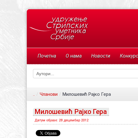
Почетна
О нама
Новости
Конкур
..
/
Чланови
/
Милошевић Рајко Гера
Милошевић Рајко Гера
Датум објаве: 28 децембар 2012