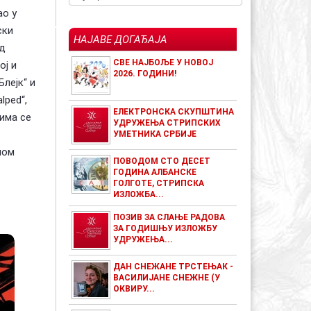
ао у
ски
НАЈАВЕ ДОГАЂАЈА
ед
СВЕ НАЈБОЉЕ У НОВОЈ
ој и
2026. ГОДИНИ!
Блејк“ и
lped“,
ЕЛЕКТРОНСКА СКУПШТИНА
јима се
УДРУЖЕЊА СТРИПСКИХ
УМЕТНИКА СРБИЈЕ
ном
ПОВОДОМ СТО ДЕСЕТ
ГОДИНА АЛБАНСКЕ
ГОЛГОТЕ, СТРИПСКА
ИЗЛОЖБА...
ПОЗИВ ЗА СЛАЊЕ РАДОВА
ЗА ГОДИШЊУ ИЗЛОЖБУ
УДРУЖЕЊА...
ДАН СНЕЖАНЕ ТРСТЕЊАК -
ВАСИЛИЈАНЕ СНЕЖНЕ (У
ОКВИРУ...