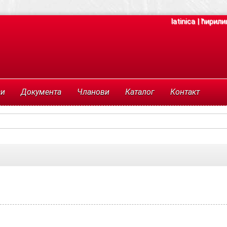
latinica
|
ћирили
си
Документа
Чланови
Каталог
Контакт