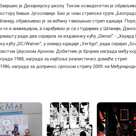
. Завршио је Дизајнерску школу. Током осамдесетих је објављив
остору бивше Југославије. Био је члан стрипске групе „Београд
Шпанију, објављивао је за већину тамошњих стрип едиција. Пор
и се и анимацијом, а сарађивао је са студијима у Шпанији, Данск
жишту ради два серијала за издавачку кућу „Glenat“ - „Хауард 
у кућу „DC/Warner“, у оквиру едиције „Vertigo“, ради серијал „Sca
наристом Џејсоном Ароном. Добитник је бројних награда међу ко
ограда 1988, награда за најбоље реалистичко домаће стрип
1986, награда за допринос српском стрипу 2009. на Међународ
ду.