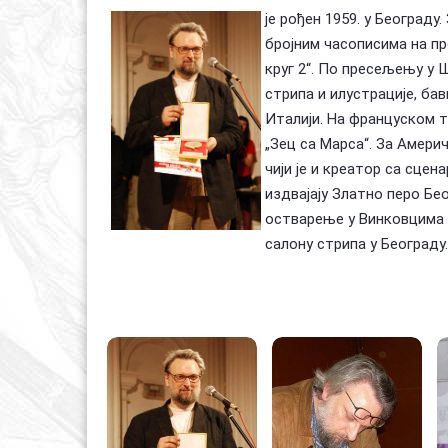
је рођен 1959. у Београду
бројним часописима на пр
круг 2“. По пресељењу у 
стрипа и илустрације, бав
Италији. На француском тр
„Зец са Марса“. За Америчк
чији је и креатор са сце
издвајају Златно перо Бе
остварење у Винковцима 
салону стрипа у Београ