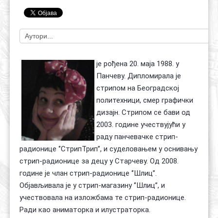
Контакт
Органи
Хол славе
је рођена 20. маја 1988. у
Панчеву. Дипломирала је
стрипом на Београдској
политехници, смер графички
дизајн. Стрипом се бави од
2003. године учествујући у
раду панчевачке стрип-
радионице ‘’СтрипТрип’’, и суделовањем у оснивању
стрип-радионице за децу у Старчеву. Од 2008.
године је члан стрип-радионице ‘’Шлиц’’.
Објављивала је у стрип-магазину ‘’Шлиц’’, и
учествовала на изложбама те стрип-радионице.
Ради као аниматорка и илустраторка.