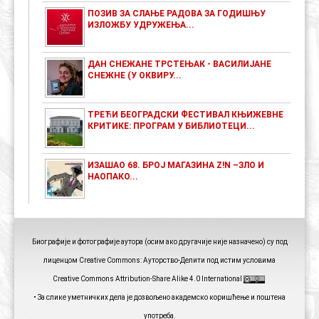
ПОЗИВ ЗА СЛАЊЕ РАДОВА ЗА ГОДИШЊУ
ИЗЛОЖБУ УДРУЖЕЊА...
ДАН СНЕЖАНЕ ТРСТЕЊАК - ВАСИЛИЈАНЕ
СНЕЖНЕ (У ОКВИРУ...
ТРЕЋИ БЕОГРАДСКИ ФЕСТИВАЛ КЊИЖЕВНЕ
КРИТИКЕ: ПРОГРАМ У БИБЛИОТЕЦИ...
ИЗАШАО 68. БРОЈ МАГАЗИНА Z!N –ЗЛО И
НАОПАКО...
Биографије и фотографије аутора (осим ако другачије није назначено) су под
лиценцом Creative Commons: Ауторство-Делити под истим условима
Creative Commons Attribution-Share Alike 4.0 International
• За слике уметничких дела је дозвољено академско коришћење и поштена
употреба.