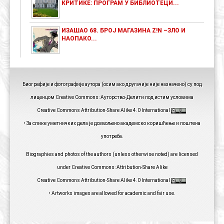
КРИТИКЕ: ПРОГРАМ У БИБЛИОТЕЦИ...
ИЗАШАО 68. БРОЈ МАГАЗИНА Z!N –ЗЛО И
НАОПАКО...
Биографије и фотографије аутора (осим ако другачије није назначено) су под
лиценцом Creative Commons: Ауторство-Делити под истим условима
Creative Commons Attribution-Share Alike 4.0 International
• За слике уметничких дела је дозвољено академско коришћење и поштена
употреба.
Biographies and photos of the authors (unless otherwise noted) are licensed
under Creative Commons: Attribution-Share Alike
Creative Commons Attribution-Share Alike 4.0 International
• Artworks images are allowed for academic and fair use.