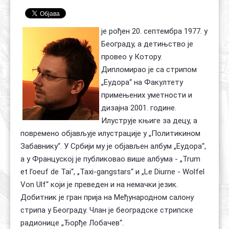
Контакт
Органи
Хол славе
је рођен 20. септембра 1977. у
Београду, а детињство је
провео у Котору.
Дипломирао је са стрипом
„Еудора“ на Факултету
примењених уметности и
дизајна 2001. године.
Илуструје књиге за децу, а
повремено објављује илустрације у „Политикином
Забавнику“. У Србији му је објављен албум „Еудора“,
а у Француској је публиковао више албума - „Trum
et l’oeuf de Tai“, „Taxi-gangstars“ и „Le Diurne - Wolfel
Von Ulf“ који је преведен и на немачки језик.
Добитник је гран прија на Међународном салону
стрипа у Београду. Члан је београдске стрипске
радионице „Ђорђе Лобачев“.