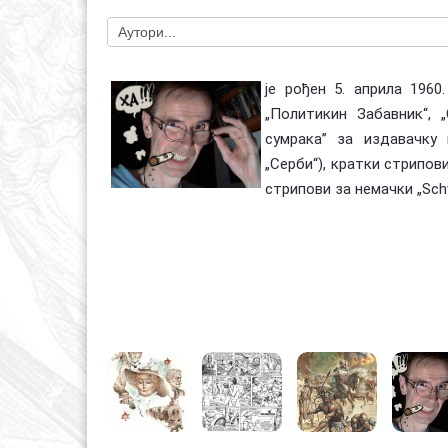
је рођен 5. априла 1960
„Политикин Забавник“, „
сумрака’’ за издавачку
„Серби“), кратки стрипов
стрипови за немачки „Schw