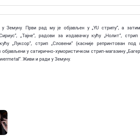
. у Земуну. Први рад му је објављен у „YU стрипу“, а зати
Сириус“, „Тајне“, радови за издавачку кућу „Нолит“, стрип 
 кућу „Луксор“, стрип „Словени“ (касније репринтован под
и објављени у сатирично-хумористичком стрип-магазину „Багер“
ermetal“. Живи и ради у Земуну.