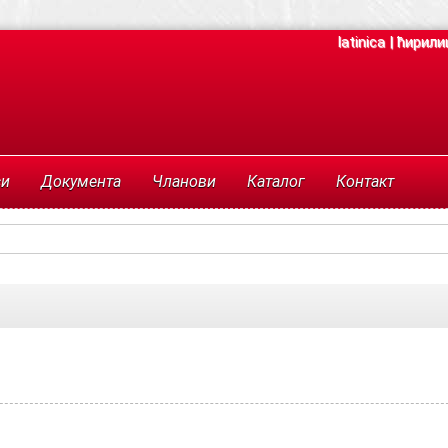
latinica
|
ћирили
си
Документа
Чланови
Каталог
Контакт