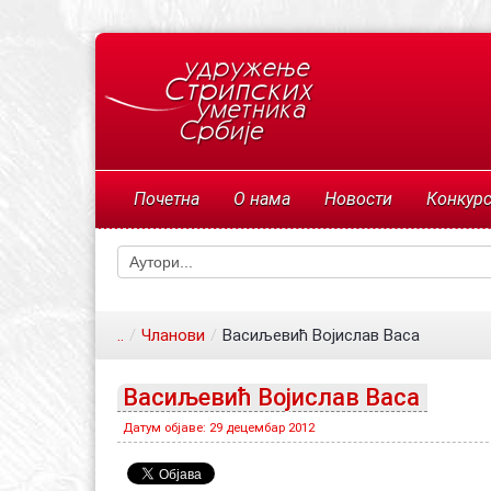
Почетна
О нама
Новости
Конкур
..
/
Чланови
/
Васиљевић Војислав Васа
Васиљевић Војислав Васа
Датум објаве: 29 децембар 2012