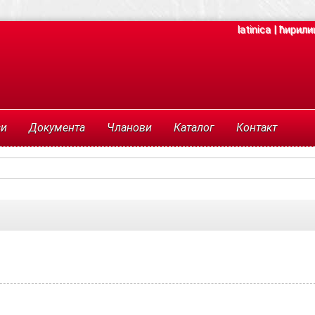
latinica
|
ћирили
си
Документа
Чланови
Каталог
Контакт