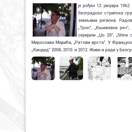
је рођен 12. јануара 196
београдске стрипске груп
земљама региона. Радов
„Трон“, „Књижевна реч“, 
серијали „Џо 20“, „Shine
Мирослава Марића, „Ратови врста“. У Француско
„Кандид“ 2008, 2010. и 2012. Живи и ради у Беог