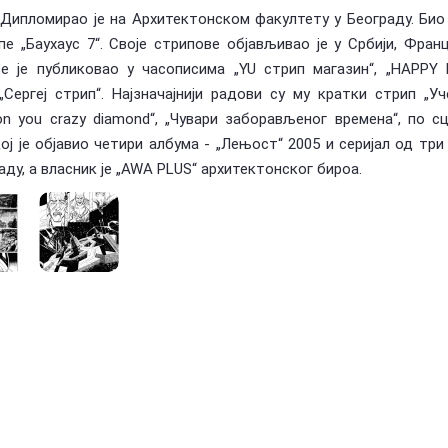
2. Дипломирао је на Архитектонском факултету у Београду. Био 
е „Баухаус 7“. Своје стрипове објављивао је у Србији, Франц
е је публиковао у часописима „YU стрип магазин“, „HAPPY 
„Сергеј стрип“. Најзначајнији радови су му кратки стрип „Уч
 on you crazy diamond“, „Чувари заборављеног времена“, по сц
ј је објавио четири албума - „Лењост“ 2005 и серијал од три
раду, а власник је „AWA PLUS“ архитектонског бироа.