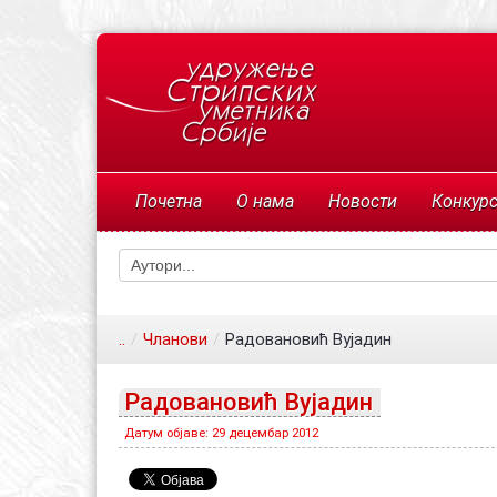
Почетна
О нама
Новости
Конкур
..
/
Чланови
/
Радовановић Вујадин
Радовановић Вујадин
Датум објаве: 29 децембар 2012