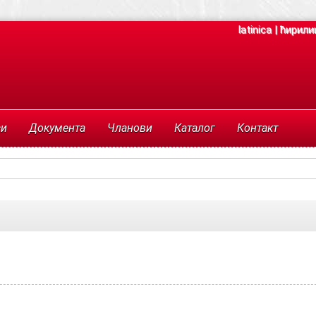
latinica
|
ћирили
си
Документа
Чланови
Каталог
Контакт