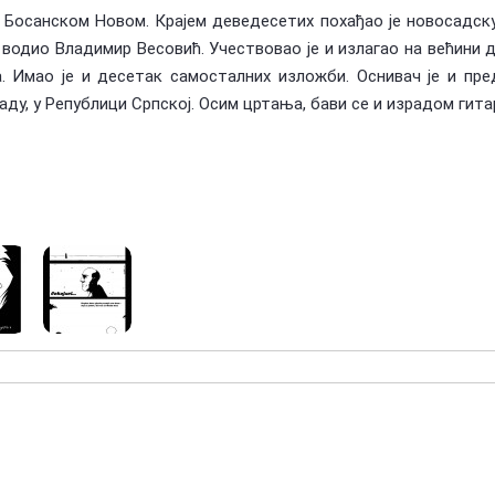
 у Босанском Новом. Крајем деведесетих похађао је новосадск
е водио Владимир Весовић. Учествовао је и излагао на већини 
. Имао је и десетак самосталних изложби. Оснивач је и пре
ду, у Републици Српској. Осим цртања, бави се и израдом гита