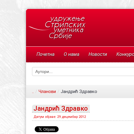
Почетна
О нама
Новости
Конкур
..
/
Чланови
/
Јандрић Здравко
Јандрић Здравко
Датум објаве: 29 децембар 2012