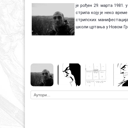
је рођен 29. марта 1981.
стрипа коју је неко врем
стрипских манифестација
школи цртања у Новом Гра