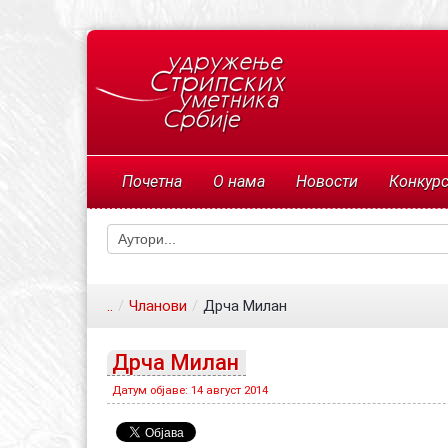
Почетна
О нама
Новости
Конкур
..
/
Чланови
/
Дрча Милан
Дрча Милан
Датум објаве: 14 август 2014