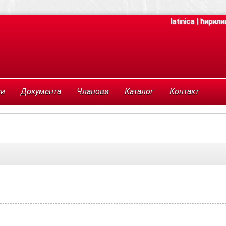
latinica
|
ћирили
си
Документа
Чланови
Каталог
Контакт