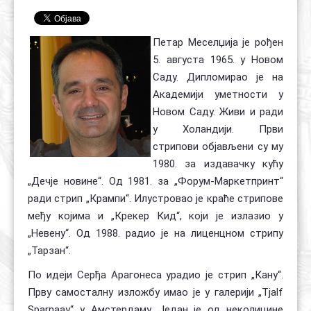
Контакт
Органи
Хол славе
Петар Меселџија је рођен
5. августа 1965. у Новом
Саду. Дипломирао је на
Академији уметности у
Новом Саду. Живи и ради
у Холандији. Први
стрипови објављени су му
1980. за издавачку кућу
„Дечје новине“. Од 1981. за „Форум-Маркетпринт“
ради стрип „Крампи“. Илустровао је краће стрипове
међу којима и „Крекер Кид“, који је излазио у
„Невену“. Од 1988. радио је на лиценцном стрипу
„Тарзан“.
По идеји Серђа Арагонеса урадио је стрип „Кану“.
Прву самосталну изложбу имао је у галерији „Tjalf
Sparnaay“ у Амстердаму. Један је од неколицине