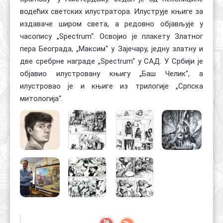
водећих светских илустратора. Илуструје књиге за
издаваче широм света, а редовно објављује у
часопису „Spectrum“. Освојио је плакету Златног
пера Београда, „Максим“ у Зајечару, једну златну и
две сребрне награде „Spectrum“ у САД. У Србији је
објавио илустровану књигу „Баш Челик“, а
илустровао је и књиге из трилогије „Српска
митологија“.