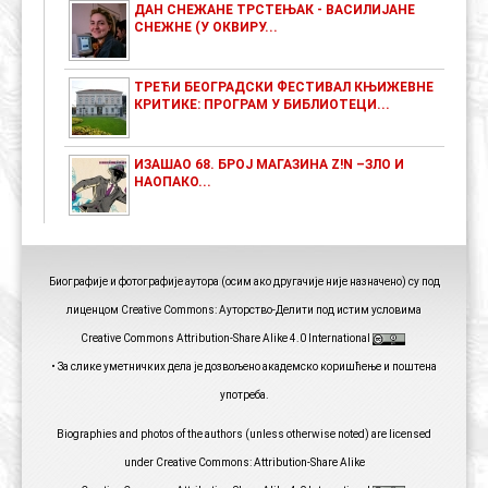
ДАН СНЕЖАНЕ ТРСТЕЊАК - ВАСИЛИЈАНЕ
СНЕЖНЕ (У ОКВИРУ...
ТРЕЋИ БЕОГРАДСКИ ФЕСТИВАЛ КЊИЖЕВНЕ
КРИТИКЕ: ПРОГРАМ У БИБЛИОТЕЦИ...
ИЗАШАО 68. БРОЈ МАГАЗИНА Z!N –ЗЛО И
НАОПАКО...
Биографије и фотографије аутора (осим ако другачије није назначено) су под
лиценцом Creative Commons: Ауторство-Делити под истим условима
Creative Commons Attribution-Share Alike 4.0 International
• За слике уметничких дела је дозвољено академско коришћење и поштена
употреба.
Biographies and photos of the authors (unless otherwise noted) are licensed
under Creative Commons: Attribution-Share Alike