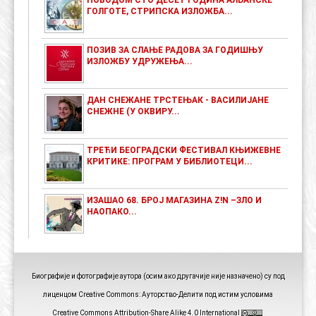
ПОВОДОМ СТО ДЕСЕТ ГОДИНА АЛБАНСКЕ
ГОЛГОТЕ, СТРИПСКА ИЗЛОЖБА...
ПОЗИВ ЗА СЛАЊЕ РАДОВА ЗА ГОДИШЊУ
ИЗЛОЖБУ УДРУЖЕЊА...
ДАН СНЕЖАНЕ ТРСТЕЊАК - ВАСИЛИЈАНЕ
СНЕЖНЕ (У ОКВИРУ...
ТРЕЋИ БЕОГРАДСКИ ФЕСТИВАЛ КЊИЖЕВНЕ
КРИТИКЕ: ПРОГРАМ У БИБЛИОТЕЦИ...
ИЗАШАО 68. БРОЈ МАГАЗИНА Z!N –ЗЛО И
НАОПАКО...
Биографије и фотографије аутора (осим ако другачије није назначено) су под
лиценцом Creative Commons: Ауторство-Делити под истим условима
Creative Commons Attribution-Share Alike 4.0 International