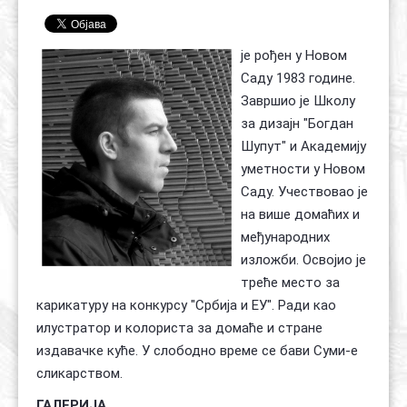
Контакт
Органи
Хол славе
је рођен у Новом
Саду 1983 године.
Завршио је Школу
за дизајн "Богдан
Шупут" и Академију
уметности у Новом
Саду. Учествовао је
на више домаћих и
међународних
изложби. Освојио је
треће место за
карикатуру на конкурсу "Србија и ЕУ". Ради као
илустратор и колориста за домаће и стране
издавачке куће. У слободно време се бави Суми-е
сликарством.
ГАЛЕРИЈА