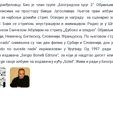
Аранђеловцу. Био је члан групе „Београдски круг 2“. Објављив
писима на простору бивше Југославије. Његов први албум
. за најбољи домаћи стрип. Освојио је награду за сценарио з
88. Бави се стрипом, илустрацијом и анимацијом. Радио је у Шп
кеом Санчезом Абулијем на стрипу „Дубоко и хладно“. Објављив
ји, Немачкој, Енглеској, Словенији, Француској. По његовом ст
ocado“ снимњена су чак два филма у Србији и Словенији, док ј
do no sucede nada“ екранизован у Уругвају. Од 1997. ради 
 издавача „Sergio Bonelli Editore“, за који је нацртао десет еп
је своје албуме за издавачку кућу „Soleil“. Живи и ради у Беогр