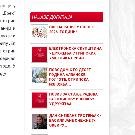
ао је у
 „Брек“
НАЈАВЕ ДОГАЂАЈА
а стрип
СВЕ НАЈБОЉЕ У НОВОЈ
анији и
2026. ГОДИНИ!
ао је и
рипу „En
ЕЛЕКТРОНСКА СКУПШТИНА
е стрип
УДРУЖЕЊА СТРИПСКИХ
серијал
УМЕТНИКА СРБИЈЕ
изода. У
ПОВОДОМ СТО ДЕСЕТ
аду.
ГОДИНА АЛБАНСКЕ
ГОЛГОТЕ, СТРИПСКА
ИЗЛОЖБА...
ПОЗИВ ЗА СЛАЊЕ РАДОВА
ЗА ГОДИШЊУ ИЗЛОЖБУ
УДРУЖЕЊА...
ДАН СНЕЖАНЕ ТРСТЕЊАК -
ВАСИЛИЈАНЕ СНЕЖНЕ (У
ОКВИРУ...