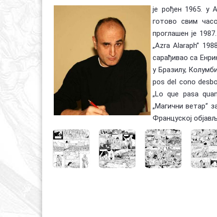
је рођен 1965. у 
готово свим часо
проглашен је 1987
„Azra Alaraph” 19
сарађивао са Енри
у Бразилу, Колумби
pos del cono desb
„Lo que pasa quan
„Магични ветар“ за
Француској објављу