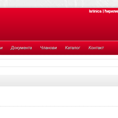
latinica
|
ћирили
си
Документа
Чланови
Каталог
Контакт