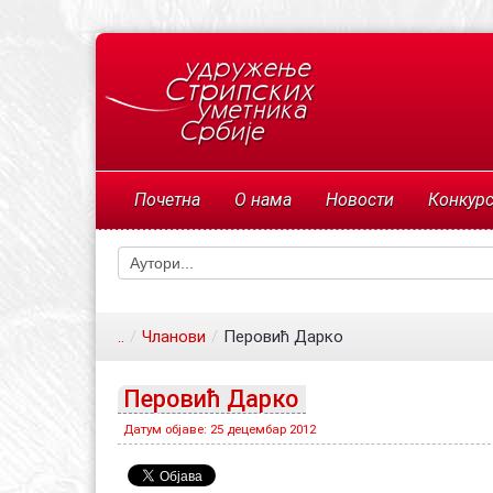
Почетна
О нама
Новости
Конкур
..
/
Чланови
/
Перовић Дарко
Перовић Дарко
Датум објаве: 25 децембар 2012