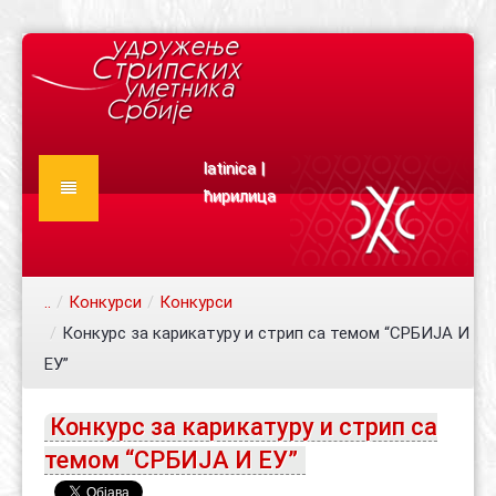
latinica
|
ћирилица
Почетна
О нама
..
/
Конкурси
/
Конкурси
Новости
/
Конкурс за карикатуру и стрип са темом “СРБИЈА И
Конкурси
Најава догађаја
ЕУ”
Документа
Ауторски текстови
Конкурс за карикатуру и стрип са
Чланови
Издања
Статут
темом “СРБИЈА И ЕУ”
Каталог
Правилник
Сарадници