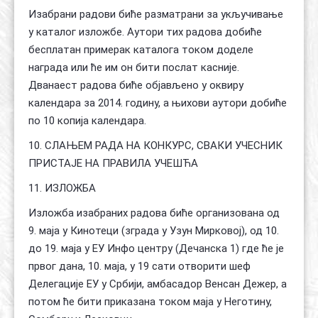
Изабрани радови биће разматрани за укључивање
у каталог изложбе. Аутори тих радова добиће
бесплатан примерак каталога током доделе
награда или ће им он бити послат касније.
Дванаест радова биће објављено у оквиру
календара за 2014. годину, а њихови аутори добиће
по 10 копија календара.
10. СЛАЊЕМ РАДА НА КОНКУРС, СВАКИ УЧЕСНИК
ПРИСТАЈЕ НА ПРАВИЛА УЧЕШЋА
11. ИЗЛОЖБА
Изложба изабраних радова биће организована од
9. маја у Кинотеци (зграда у Узун Мирковој), од 10.
до 19. маја у ЕУ Инфо центру (Дечанска 1) где ће је
првог дана, 10. маја, у 19 сати отворити шеф
Делегације ЕУ у Србији, амбасадор Венсан Дежер, а
потом ће бити приказана током маја у Неготину,