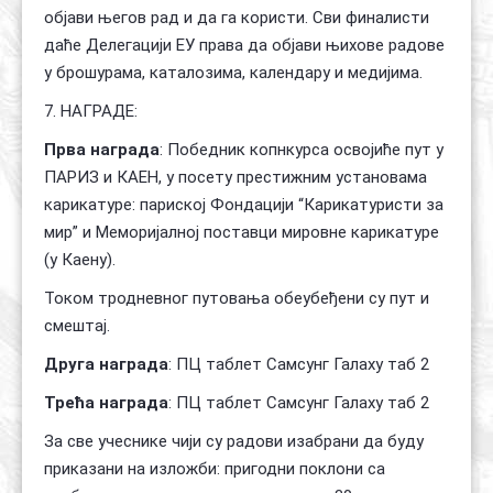
објави његов рад и да га користи. Сви финалисти
даће Делегацији ЕУ права да објави њихове радове
у брошурама, каталозима, календару и медијима.
7. НАГРАДЕ:
Прва награда
: Победник копнкурса освојиће пут у
ПАРИЗ и КАЕН, у посету престижним установама
карикатуре: париској Фондацији “Карикатуристи за
мир” и Меморијалној поставци мировне карикатуре
(у Каену).
Током тродневног путовања обеyбеђени су пут и
смештај.
Друга награда
: ПЦ таблет Самсунг Галаxy таб 2
Трећа награда
: ПЦ таблет Самсунг Галаxy таб 2
За све учеснике чији су радови изабрани да буду
приказани на изложби: пригодни поклони са