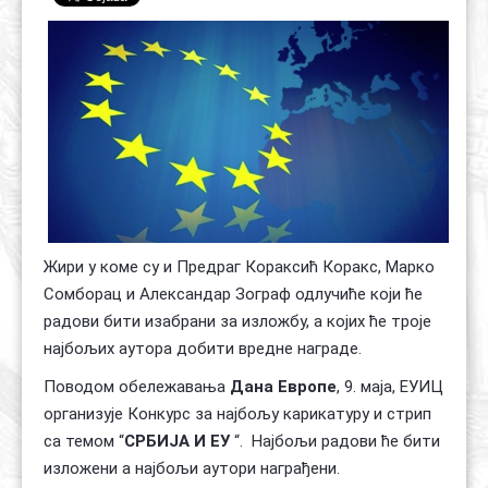
Контакт
Органи
Хол славе
Жири у коме су и Предраг Кораксић Коракс, Марко
Сомборац и Александар Зограф одлучиће који ће
радови бити изабрани за изложбу, а којих ће троје
најбољих аутора добити вредне награде.
Поводом обележавања
Дана Европе
, 9. маја, ЕУИЦ
организује Конкурс за најбољу карикатуру и стрип
са темом “
СРБИЈА И ЕУ
“. Најбољи радови ће бити
изложени а најбољи аутори награђени.