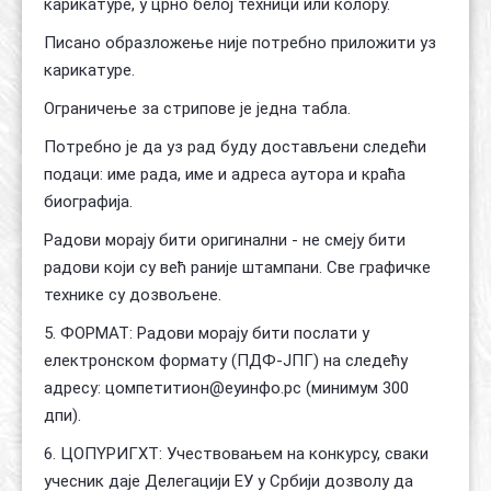
карикатуре, у црно белој техници или колору.
Писано образложење није потребно приложити уз
карикатуре.
Ограничење за стрипове је једна табла.
Потребно је да уз рад буду достављени следећи
подаци: име рада, име и адреса аутора и краћа
биографија.
Радови морају бити оригинални - не смеју бити
радови који су већ раније штампани. Све графичке
технике су дозвољене.
5. ФОРМАТ: Радови морају бити послати у
електронском формату (ПДФ-ЈПГ) на следећу
адресу: цомпетитион@еуинфо.рс (минимум 300
дпи).
6. ЦОПYРИГХТ: Учествовањем на конкурсу, сваки
учесник даје Делегацији ЕУ у Србији дозволу да