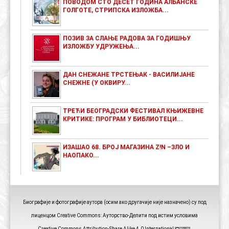
ПОВОДОМ СТО ДЕСЕТ ГОДИНА АЛБАНСКЕ
ГОЛГОТЕ, СТРИПСКА ИЗЛОЖБА...
ПОЗИВ ЗА СЛАЊЕ РАДОВА ЗА ГОДИШЊУ
ИЗЛОЖБУ УДРУЖЕЊА...
ДАН СНЕЖАНЕ ТРСТЕЊАК - ВАСИЛИЈАНЕ
СНЕЖНЕ (У ОКВИРУ...
ТРЕЋИ БЕОГРАДСКИ ФЕСТИВАЛ КЊИЖЕВНЕ
КРИТИКЕ: ПРОГРАМ У БИБЛИОТЕЦИ...
ИЗАШАО 68. БРОЈ МАГАЗИНА Z!N –ЗЛО И
НАОПАКО...
Биографије и фотографије аутора (осим ако другачије није назначено) су под
лиценцом Creative Commons: Ауторство-Делити под истим условима
Creative Commons Attribution-Share Alike 4.0 International