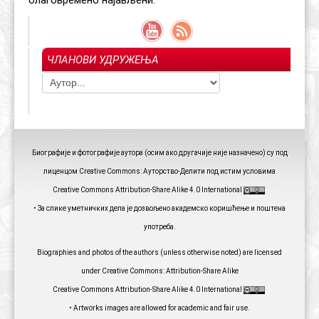
благовремено најављени.
ЧЛАНОВИ УДРУЖЕЊА
Биографије и фотографије аутора (осим ако другачије није назначено) су под
лиценцом Creative Commons: Ауторство-Делити под истим условима
Creative Commons Attribution-Share Alike 4.0 International
• За слике уметничких дела је дозвољено академско коришћење и поштена
употреба.
Biographies and photos of the authors (unless otherwise noted) are licensed
under Creative Commons: Attribution-Share Alike
Creative Commons Attribution-Share Alike 4.0 International
• Artworks images are allowed for academic and fair use.