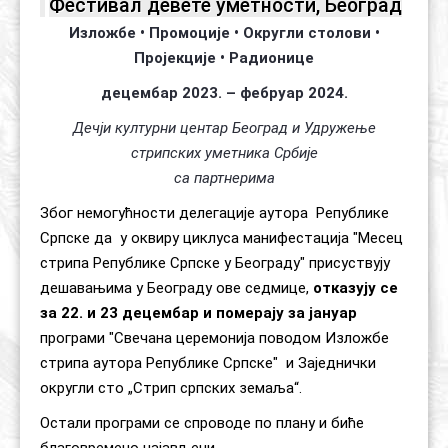
Фестивал девете уметности, Београд
Контакт
Органи
Хол славе
Изложбе • Промоције • Округли столови •
Пројекције • Радионице
децембар 2023. – фебруар 2024.
Дечји културни центар Београд и Удружење
стрипских уметника Србије
са партнерима
Због немогућности делегације аутора Републике
Српске да у оквиру циклуса манифестација "Месец
стрипа Републике Српске у Београду" присуствују
дешавањима у Београду ове седмице,
отказују се
за 22. и 23 децембар и померају за јануар
програми "Свечана церемонија поводом Изложбе
стрипа аутора Републике Српске" и Заједнички
округли сто „Стрип српских земаља“.
Остали програми се спроводе по плану и биће