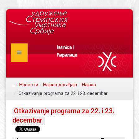
latinica
|
ћирилица
Почетна
О нама
..
/
Новости
/
Најава догађаја
/
Најава
Новости
/
Otkazivanje programa za 22. i 23. decembar
Конкурси
Најава догађаја
Otkazivanje programa za 22. i 23.
Документа
Ауторски текстови
decembar
Чланови
Издања
Статут
Каталог
Правилник
Сарадници