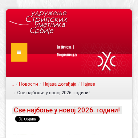
latinica
|
ћирилица
Почетна
О нама
..
/
Новости
/
Најава догађаја
/
Најава
Новости
/
Све најбоље у новој 2026. години!
Конкурси
Најава догађаја
Све најбоље у новој 2026. години!
Документа
Ауторски текстови
Чланови
Издања
Статут
Каталог
Правилник
Сарадници