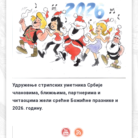
Контакт
Органи
Хол славе
Удружење стрипских уметника Србије
члановима, ближњима, партнерима и
читаоцима жели срећне Божићне празнике и
2026. годину.