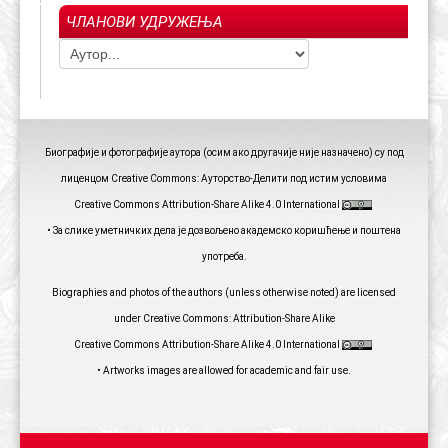
ЧЛАНОВИ УДРУЖЕЊА
Биографије и фотографије аутора (осим ако другачије није назначено) су под
лиценцом Creative Commons: Ауторство-Делити под истим условима
Creative Commons Attribution-Share Alike 4.0 International
• За слике уметничких дела је дозвољено академско коришћење и поштена
употреба.
Biographies and photos of the authors (unless otherwise noted) are licensed
under Creative Commons: Attribution-Share Alike
Creative Commons Attribution-Share Alike 4.0 International
• Artworks images are allowed for academic and fair use.