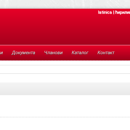
latinica
|
ћирили
си
Документа
Чланови
Каталог
Контакт