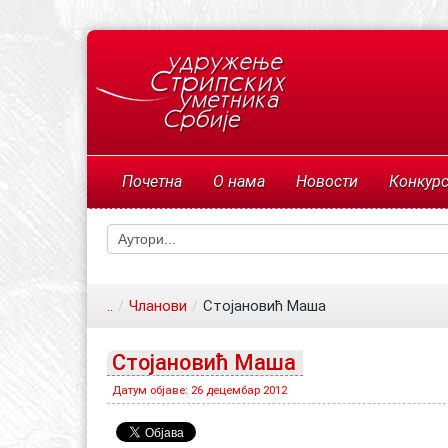
Почетна
О нама
Новости
Конкур
..
/
Чланови
/
Стојановић Маша
Стојановић Маша
Датум објаве: 26 децембар 2012