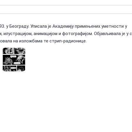
93. у Београду. Уписала је Академију примењених уметности у
м, илустрацијом, анимацијом и фотографијом. Објављивала је у 
ствовала на изложбама те стрип-радионице.