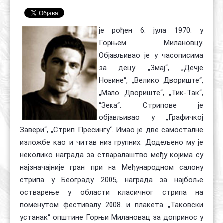
Контакт
Органи
Хол славе
је рођен 6. јула 1970. у
Горњем Милановцу.
Објављивао је у часописима
за децу „Змај“, „Дечје
Новине“, „Велико Двориште“,
„Мало Двориште“, „Тик-Так“,
“Зека“. Стрипове је
објављивао у „Графичкој
Завери“, „Стрип Пресингу“. Имао је две самосталне
изложбе као и читав низ групних. Додељено му је
неколико награда за стваралаштво међу којима су
најзначајније гран при на Међународном салону
стрипа у Београду 2005, награда за најбоље
остварење у области класичног стрипа на
поменутом фестивалу 2008. и плакета „Таковски
устанак“ општине Горњи Милановац за допринос у