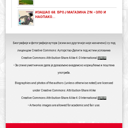
ИЗАШАО 68. БРОЈ МАГАЗИНА Z!N –ЗЛО И
НАОПАКО...
Биографије и фотографије аутора (осим ако другачије није назначено) су под
лиценцом Creative Commons: Ауторство-Делити под истим условима
Creative Commons Attribution-Share Alike 4.0 International
• За слике уметничких дела је дозвољено академско коришћење и поштена
употреба.
Biographies and photos of the authors (unless otherwise noted) are licensed
under Creative Commons: Attribution-Share Alike
Creative Commons Attribution-Share Alike 4.0 International
• Artworks images are allowed for academic and fair use.